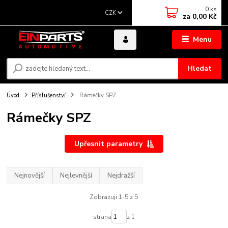
0
ks
CZK
za
0,00 Kč
Menu
Hledat
Úvod
Příslušenství
Rámečky SPZ
Rámečky SPZ
Upřesnit parametry
Nejnovější
Nejlevnější
Nejdražší
Zobrazuji 1-5 z 5
strana
z 1