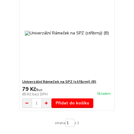
Univerzální Rámeček na SPZ (stříbrný) (B)
79 Kč
/
kus
Skladem
65 Kč
bez DPH
Přidat do košíku
strana
z 1