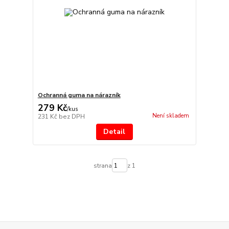
Ochranná guma na nárazník
279 Kč
/
kus
Není skladem
231 Kč
bez DPH
Detail
strana
z 1