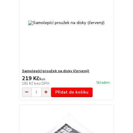
Samolepící proužek na disky (červený)
219 Kč
/
kus
Skladem
181 Kč
bez DPH
Přidat do košíku