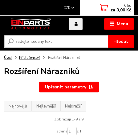
0
ks
CZK
za
0,00 Kč
Menu
Hledat
Úvod
Příslušenství
Rozšíření Nárazníků
Rozšíření Nárazníků
Upřesnit parametry
Nejnovější
Nejlevnější
Nejdražší
Zobrazuji 1-9 z 9
strana
z 1