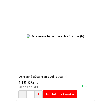
Ochranná lišta hran dveří auta (R)
119 Kč
/
kus
Skladem
98 Kč
bez DPH
Přidat do košíku