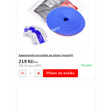
Samolepící proužek na disky (modrý)
219 Kč
/
kus
Skladem
181 Kč
bez DPH
Přidat do košíku