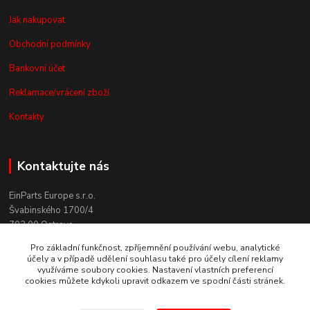
Jak nakupovat
Obchodní podmínky
Bankovní účet
Reklamace/vrácení zboží
Kontakty
Kontaktujte nás
EinParts Europe s.r.o.
Švabinského 1700/4
702 00 Ostrava
Pro základní funkčnost, zpříjemnění používání webu, analytické
+420 558 080 004
účely a v případě udělení souhlasu také pro účely cílení reklamy
(po. - pá. 9:00-13:00)
využíváme soubory cookies. Nastavení vlastních preferencí
cookies můžete kdykoli upravit odkazem ve spodní části stránek.
obchod@einparts.cz