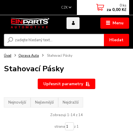
0
ks
CZK
za
0,00 Kč
Menu
Hledat
Úvod
Oprava Auta
Stahovací Pásky
Stahovací Pásky
Upřesnit parametry
Nejnovější
Nejlevnější
Nejdražší
Zobrazuji 1-14 z 14
strana
z 1