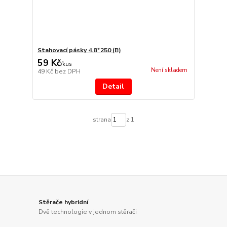
Stahovací pásky 4.8*250 (B)
59 Kč
/
kus
Není skladem
49 Kč
bez DPH
Detail
strana
z 1
Stěrače hybridní
Dvě technologie v jednom stěrači