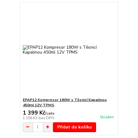
EPAP12 Kompresor 180W s Těsnicí Kapalinou
450ml 12V TPMS
1 399 Kč
/
sada
Skladem
1 156 Kč
bez DPH
Přidat do košíku