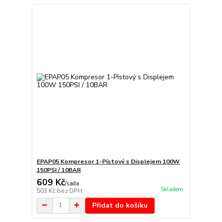
EPAP05 Kompresor 1-Pístový s Displejem 100W
150PSI / 10BAR
609 Kč
/
sada
Skladem
503 Kč
bez DPH
Přidat do košíku