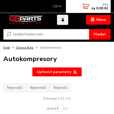
0
ks
CZK
za
0,00 Kč
Menu
Hledat
Úvod
Oprava Auta
Autokompresory
Autokompresory
Upřesnit parametry
Nejnovější
Nejlevnější
Nejdražší
Zobrazuji 1-11 z 11
strana
z 1