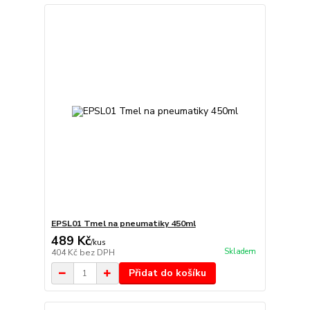
EPSL01 Tmel na pneumatiky 450ml
489 Kč
/
kus
Skladem
404 Kč
bez DPH
Přidat do košíku