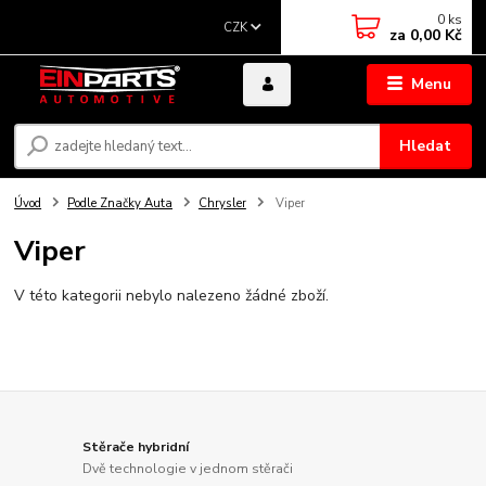
0
ks
CZK
za
0,00 Kč
Menu
Hledat
Úvod
Podle Značky Auta
Chrysler
Viper
Viper
V této kategorii nebylo nalezeno žádné zboží.
Stěrače hybridní
Dvě technologie v jednom stěrači