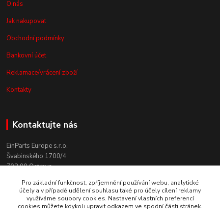
O nás
Jak nakupovat
Obchodní podmínky
Bankovní účet
Reklamace/vrácení zboží
Kontakty
Kontaktujte nás
EinParts Europe s.r.o.
Švabinského 1700/4
702 00 Ostrava
Pro základní funkčnost, zpříjemnění používání webu, analytické
+420 558 080 004
účely a v případě udělení souhlasu také pro účely cílení reklamy
(po. - pá. 9:00-13:00)
využíváme soubory cookies. Nastavení vlastních preferencí
cookies můžete kdykoli upravit odkazem ve spodní části stránek.
obchod@einparts.cz