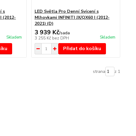
í s
LED Světla Pro Denní Svícení s
I (2012-
Mlhovkami INFINITI JX/QX60 I (2012-
2021) (D)
3 939 Kč
/
sada
Skladem
Skladem
3 255 Kč
bez DPH
šíku
Přidat do košíku
strana
z 1