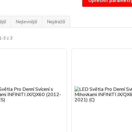
Upřesnit parametr
jší
Nejlevnější
Nejdražší
1-3 z 3