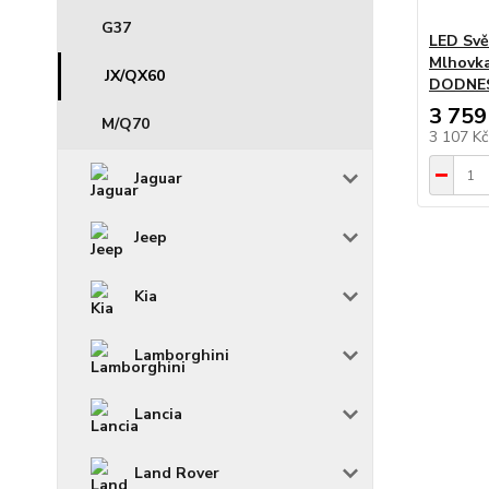
G37
LED Svě
Mlhovka
JX/QX60
DODNE
3 759
M/Q70
3 107 K
Jaguar
Jeep
Kia
Lamborghini
Lancia
Land Rover