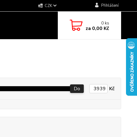
Přihlášení
CZK
0
ks
za
0,00 Kč
Do
Kč