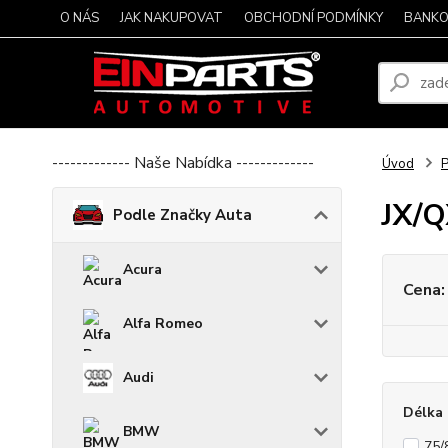
O NÁS
JAK NAKUPOVAT
OBCHODNÍ PODMÍNKY
BANKO
------------- Naše Nabídka -------------
Úvod
P
JX/
Podle Značky Auta
Acura
Cena:
Alfa Romeo
Audi
Délka 
BMW
75