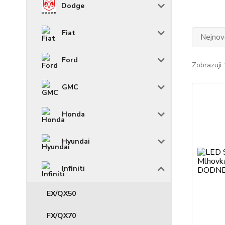
Dodge
Fiat
Nejnově
Ford
Zobrazuji 
GMC
Honda
Hyundai
Infiniti
EX/QX50
FX/QX70