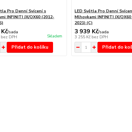
tla Pro Denní Svícení s
LED Světla Pro Denní Svícen
mi INFINITI JX/QX60 (2012-
Mlhovkami INFINITI JX/QX60 
S)
2021) (C)
 Kč
3 939 Kč
/
sada
/
sada
Skladem
č
bez DPH
3 255 Kč
bez DPH
Přidat do košíku
Přidat do ko