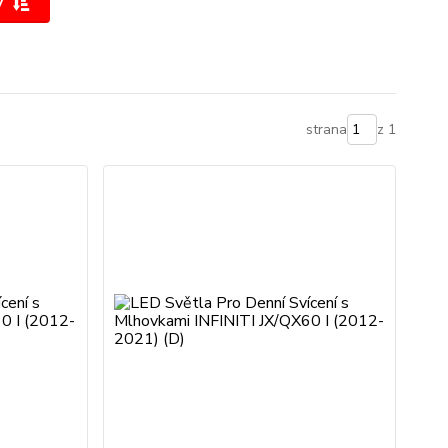
y
strana
z 1