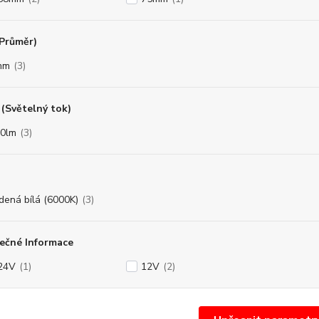
(Průměr)
mm
(3)
(Světelný tok)
0lm
(3)
dená bílá (6000K)
(3)
ečné Informace
24V
(1)
12V
(2)