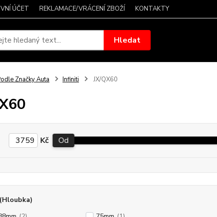
VNÍ ÚČET
REKLAMACE/VRÁCENÍ ZBOŽÍ
KONTAKTY
Hledat
odle Značky Auta
Infiniti
JX/QX60
QX60
Kč
Od
(Hloubka)
/88mm
(2)
75mm
(1)