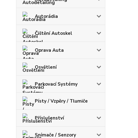
Autorádia
Čištění Autoskel
Oprava Auta
Osvětlení
Parkovací Systémy
Písty / Vzpěry / Tlumiče
Příslušenství
Snímače / Senzory