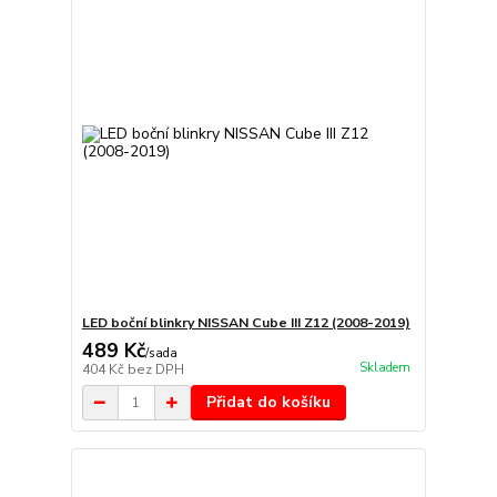
LED boční blinkry NISSAN Cube III Z12 (2008-2019)
489 Kč
/
sada
Skladem
404 Kč
bez DPH
Přidat do košíku