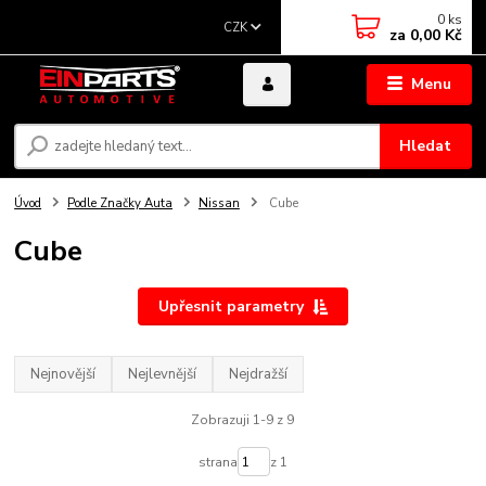
0
ks
CZK
za
0,00 Kč
Menu
Hledat
Úvod
Podle Značky Auta
Nissan
Cube
Cube
Upřesnit parametry
Nejnovější
Nejlevnější
Nejdražší
Zobrazuji 1-9 z 9
strana
z 1