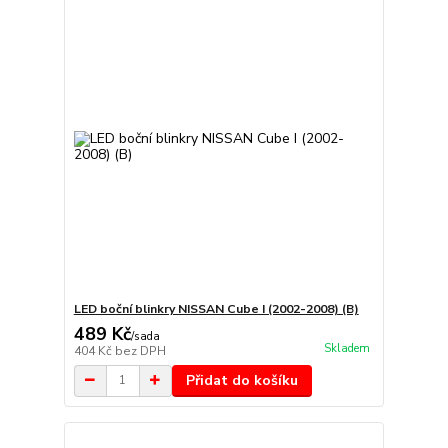
LED boční blinkry NISSAN Cube I (2002-2008) (B)
489 Kč
/
sada
Skladem
404 Kč
bez DPH
Přidat do košíku