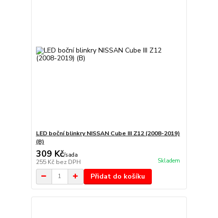
LED boční blinkry NISSAN Cube III Z12 (2008-2019)
(B)
309 Kč
/
sada
Skladem
255 Kč
bez DPH
Přidat do košíku