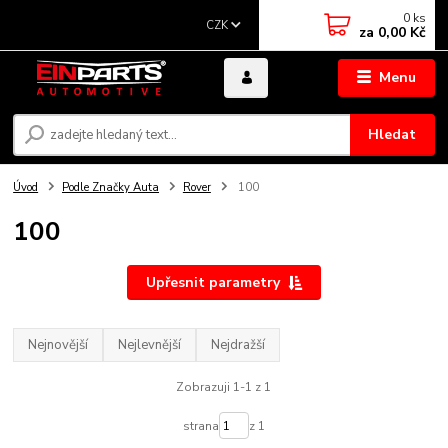
0
ks
CZK
za
0,00 Kč
Menu
Hledat
Úvod
Podle Značky Auta
Rover
100
100
Upřesnit parametry
Nejnovější
Nejlevnější
Nejdražší
Zobrazuji 1-1 z 1
strana
z 1