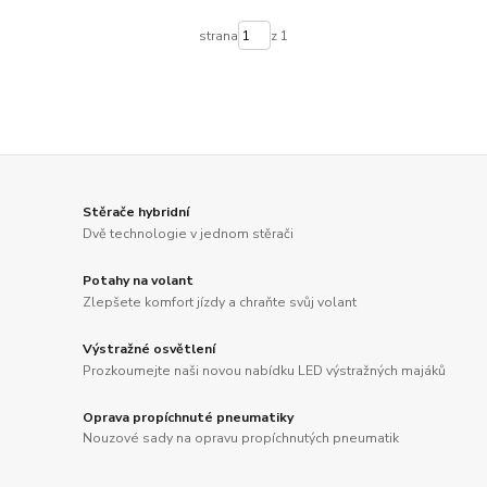
strana
z 1
Stěrače hybridní
Dvě technologie v jednom stěrači
Potahy na volant
Zlepšete komfort jízdy a chraňte svůj volant
Výstražné osvětlení
Prozkoumejte naši novou nabídku LED výstražných majáků
Oprava propíchnuté pneumatiky
Nouzové sady na opravu propíchnutých pneumatik