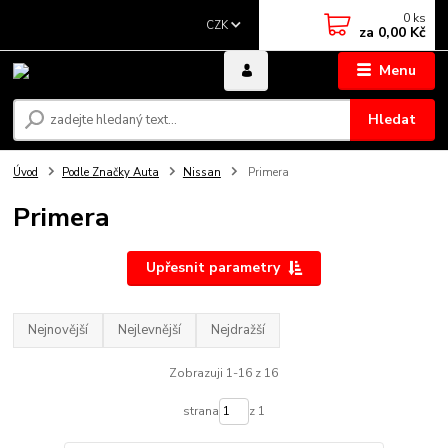
0
ks
CZK
za
0,00 Kč
Menu
Hledat
Úvod
Podle Značky Auta
Nissan
Primera
Primera
Upřesnit parametry
Nejnovější
Nejlevnější
Nejdražší
Zobrazuji 1-16 z 16
strana
z 1