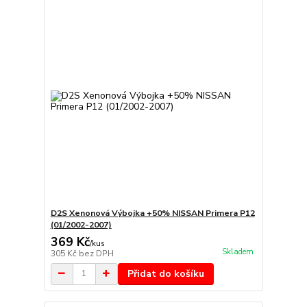
D2S Xenonová Výbojka +50% NISSAN Primera P12
(01/2002-2007)
369 Kč
/
kus
Skladem
305 Kč
bez DPH
Přidat do košíku