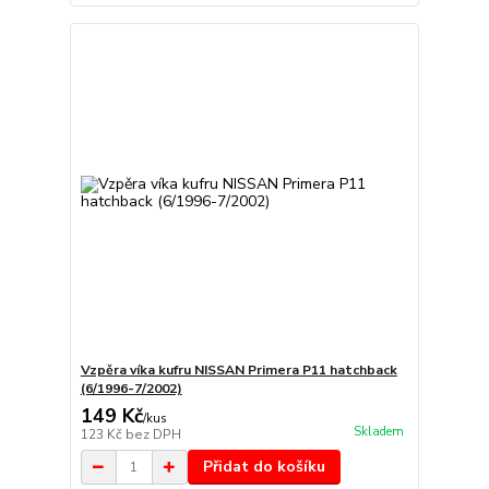
Vzpěra víka kufru NISSAN Primera P11 hatchback
(6/1996-7/2002)
149 Kč
/
kus
Skladem
123 Kč
bez DPH
Přidat do košíku