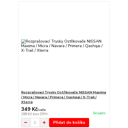
Rozprašovací Trysky Ostřikovače NISSAN Maxima
/ Micra / Navara / Primera / Qashqai / X-Trail /
Xterra
349 Kč
/
sada
Skladem
288 Kč
bez DPH
Přidat do košíku