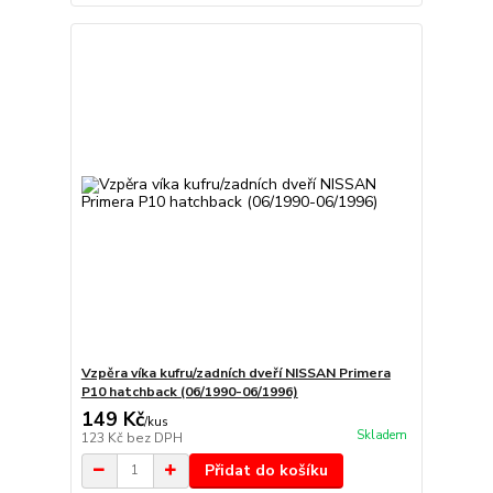
Vzpěra víka kufru/zadních dveří NISSAN Primera
P10 hatchback (06/1990-06/1996)
149 Kč
/
kus
Skladem
123 Kč
bez DPH
Přidat do košíku