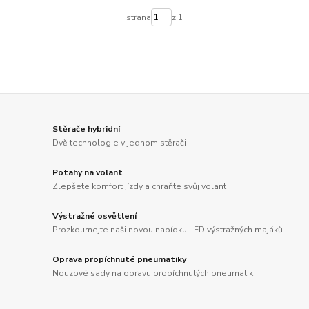
strana
z 1
Stěrače hybridní
Dvě technologie v jednom stěrači
Potahy na volant
Zlepšete komfort jízdy a chraňte svůj volant
Výstražné osvětlení
Prozkoumejte naši novou nabídku LED výstražných majáků
Oprava propíchnuté pneumatiky
Nouzové sady na opravu propíchnutých pneumatik