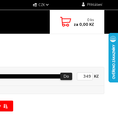
Přihlášení
CZK
0
ks
za
0,00 Kč
Do
Kč
y