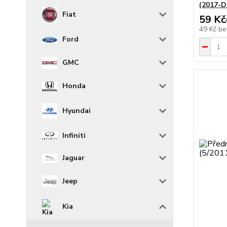
(2017-
Fiat
59 Kč
49 Kč
be
Ford
GMC
Honda
Hyundai
Infiniti
Jaguar
Jeep
Kia