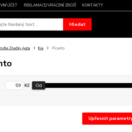
VNÍ ÚČET
REKLAMACE/VRÁCENÍ ZBOŽÍ
KONTAKTY
Hledat
odle Značky Auta
Kia
Picanto
nto
Kč
Od
Upřesnit parametr