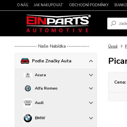
O NÁS
JAK NAKUPOVAT
OBCHODNÍ PODMÍNKY
BANKO
------------- Naše Nabídka -------------
Úvod
P
Pica
Podle Značky Auta
Acura
Cena:
Alfa Romeo
Audi
BMW