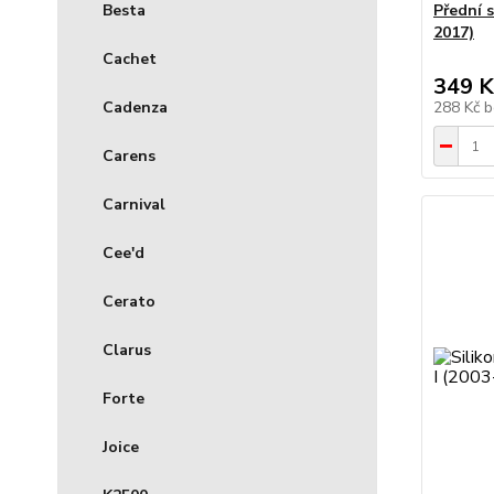
Přední 
Besta
2017)
Cachet
349 K
288 Kč
b
Cadenza
Carens
Carnival
Cee'd
Cerato
Clarus
Forte
Joice