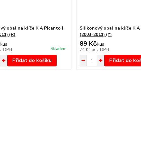
vý obal na klíče KIA Picanto I
Silikonový obal na klíče KIA
011) (R)
(2003-2011) (Y)
89 Kč
/
kus
/
kus
Skladem
z DPH
74 Kč
bez DPH
Přidat do košíku
Přidat do ko