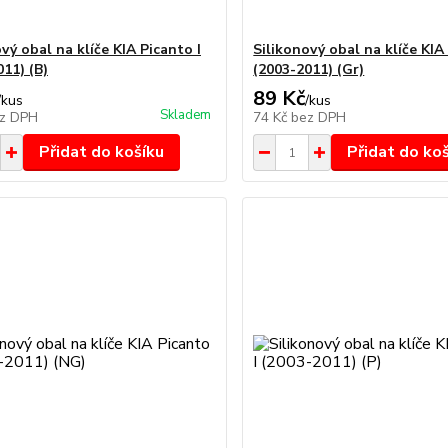
vý obal na klíče KIA Picanto I
Silikonový obal na klíče KIA
11) (B)
(2003-2011) (Gr)
89 Kč
/
kus
/
kus
Skladem
z DPH
74 Kč
bez DPH
Přidat do košíku
Přidat do ko