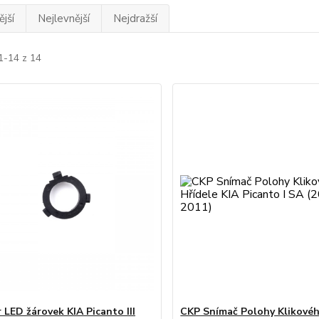
jší
Nejlevnější
Nejdražší
1-14 z 14
 LED žárovek KIA Picanto III
CKP Snímač Polohy Klikovéh