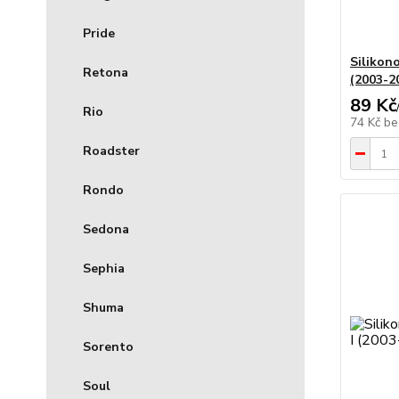
Pride
Silikono
Retona
(2003-2
89 Kč
Rio
74 Kč
be
Roadster
Rondo
Sedona
Sephia
Shuma
Sorento
Soul