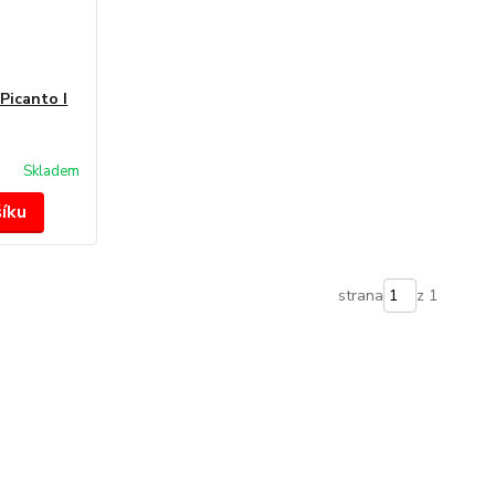
 Picanto I
Skladem
šíku
strana
z 1