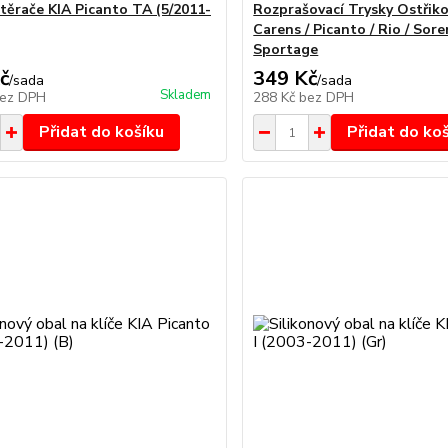
stěrače KIA Picanto TA (5/2011-
Rozprašovací Trysky Ostřik
Carens / Picanto / Rio / Sore
Sportage
č
349 Kč
/
sada
/
sada
Skladem
ez DPH
288 Kč
bez DPH
Přidat do košíku
Přidat do ko