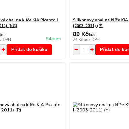
vý obal na klíče KIA Picanto I
Silikonový obal na klíče KIA
011) (NG)
(2003-2011) (P)
89 Kč
/
kus
/
kus
Skladem
z DPH
74 Kč
bez DPH
Přidat do košíku
Přidat do ko