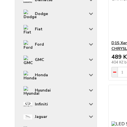
Dodge
Fiat
D1S Xe
Ford
CHRYSLE
489 K
GMC
404 Kč
b
Honda
Hyundai
Infiniti
Jaguar