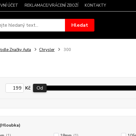
VNÍ ÚČET
REKLAMACE/VRÁCENÍ ZBOŽÍ
KONTAKTY
Hledat
odle Značky Auta
Chrysler
300
Kč
Od
(Hloubka)
mm
(1)
18mm
(1)
105