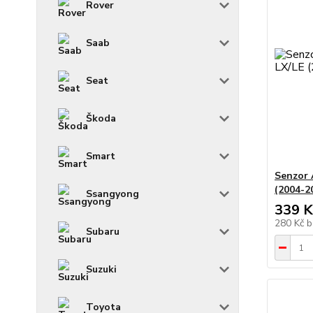
Rover
Saab
Seat
Škoda
Smart
Senzor 
(2004-2
Ssangyong
339 K
280 Kč
b
Subaru
Suzuki
Toyota