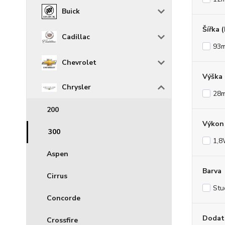
Buick
Šířka 
Cadillac
93
Chevrolet
Výška
Chrysler
28
200
Výkon 
300
1,
Aspen
Barva
Cirrus
Stu
Concorde
Dodat
Crossfire