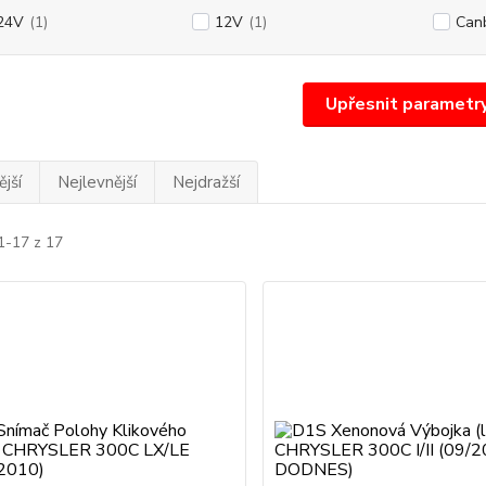
24V
(1)
12V
(1)
Can
Upřesnit parametr
jší
Nejlevnější
Nejdražší
1-17 z 17