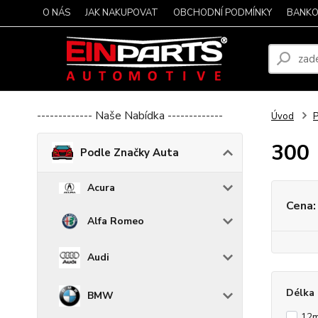
O NÁS
JAK NAKUPOVAT
OBCHODNÍ PODMÍNKY
BANKO
------------- Naše Nabídka -------------
Úvod
P
300
Podle Značky Auta
Acura
Cena:
Alfa Romeo
Audi
Délka 
BMW
12