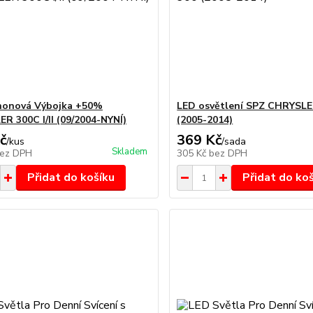
nonová Výbojka +50%
LED osvětlení SPZ CHRYSLE
R 300C I/II (09/2004-NYNÍ)
(2005-2014)
č
369 Kč
/
kus
/
sada
Skladem
ez DPH
305 Kč
bez DPH
Přidat do košíku
Přidat do ko