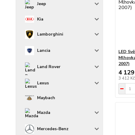
Jeep
Kia
Lamborghini
Lancia
LED Svě
Mlhovk
2007)
Land Rover
4 129
3 412 K
Lexus
Maybach
Mazda
Mercedes-Benz