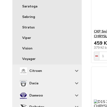
Saratoga
Sebring
Stratus
CKP Sní
CHRYSLE
Viper
459 K
379 Kč
b
Vision
Voyager
Citroen
Dacia
Daewoo
Daihatsu