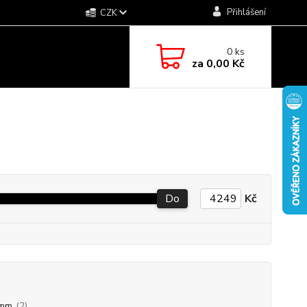
Přihlášení
CZK
0
ks
za
0,00 Kč
Do
Kč
mm
(2)