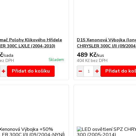
mač Polohy Klikového Hřídele
D1S Xenonová Výbojka (long
R 300C LX/LE (2004-2010)
CHRYSLER 300C I/II (09/20
č
489 Kč
/
sada
/
kus
Skladem
ez DPH
404 Kč
bez DPH
Přidat do košíku
Přidat do ko