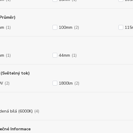
(Průměr)
mm
(1)
100mm
(2)
115
mm
(1)
44mm
(1)
(Světelný tok)
8W
(2)
1800lm
(2)
dená bílá (6000K)
(4)
ečné Informace