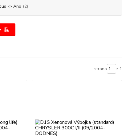
bus -> Ano
(2)
y
strana
z 1