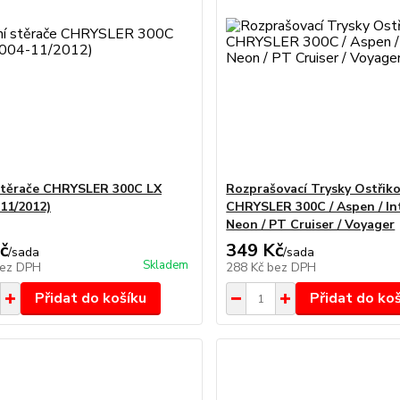
stěrače CHRYSLER 300C LX
Rozprašovací Trysky Ostřik
-11/2012)
CHRYSLER 300C / Aspen / Int
Neon / PT Cruiser / Voyager
č
349 Kč
/
sada
/
sada
Skladem
ez DPH
288 Kč
bez DPH
Přidat do košíku
Přidat do ko