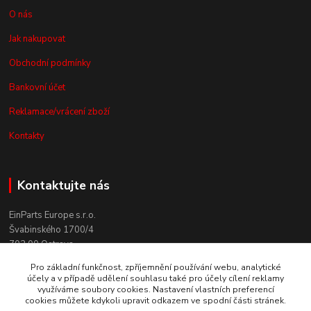
O nás
Jak nakupovat
Obchodní podmínky
Bankovní účet
Reklamace/vrácení zboží
Kontakty
Kontaktujte nás
EinParts Europe s.r.o.
Švabinského 1700/4
702 00 Ostrava
Pro základní funkčnost, zpříjemnění používání webu, analytické
+420 558 080 004
účely a v případě udělení souhlasu také pro účely cílení reklamy
(po. - pá. 9:00-13:00)
využíváme soubory cookies. Nastavení vlastních preferencí
cookies můžete kdykoli upravit odkazem ve spodní části stránek.
obchod@einparts.cz