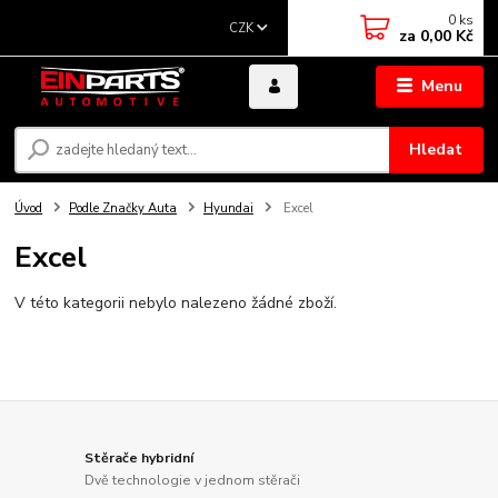
0
ks
CZK
za
0,00 Kč
Menu
Hledat
Úvod
Podle Značky Auta
Hyundai
Excel
Excel
V této kategorii nebylo nalezeno žádné zboží.
Stěrače hybridní
Dvě technologie v jednom stěrači