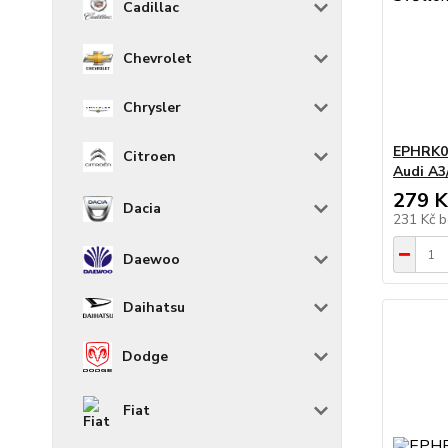
Cadillac
Chevrolet
Chrysler
EPHRK0
Citroen
Audi A3
279 K
Dacia
231 Kč
b
Daewoo
Daihatsu
Dodge
Fiat