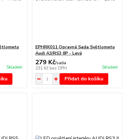
ětlometu
EPHRK011 Opravná Sada Světlometu
Audi A3/RS3 8P - Levá
279 Kč
/
sada
Skladem
Skladem
231 Kč
bez DPH
šíku
Přidat do košíku