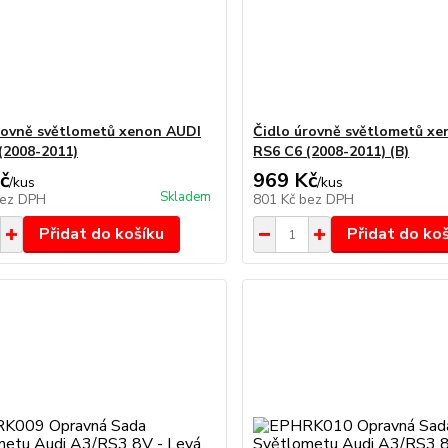
rovně světlometů xenon AUDI
Čidlo úrovně světlometů x
(2008-2011)
RS6 C6 (2008-2011) (B)
č
969 Kč
/
kus
/
kus
Skladem
ez DPH
801 Kč
bez DPH
Přidat do košíku
Přidat do ko