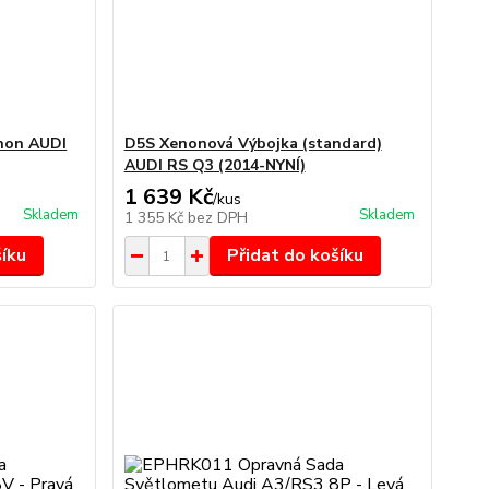
enon AUDI
D5S Xenonová Výbojka (standard)
AUDI RS Q3 (2014-NYNÍ)
1 639 Kč
/
kus
Skladem
Skladem
1 355 Kč
bez DPH
šíku
Přidat do košíku