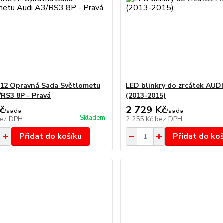
12 Opravná Sada Světlometu
LED blinkry do zrcátek AUD
/RS3 8P - Pravá
(2013-2015)
č
2 729 Kč
/
sada
/
sada
Skladem
ez DPH
2 255 Kč
bez DPH
Přidat do košíku
Přidat do ko