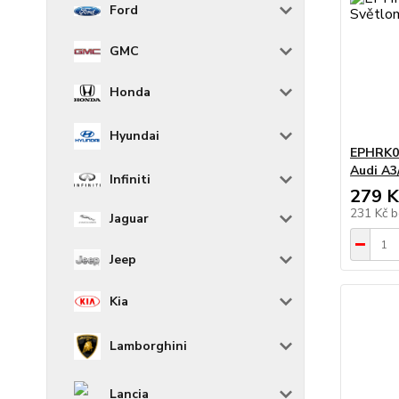
Ford
GMC
Honda
Hyundai
EPHRK0
Audi A3
Infiniti
279 K
231 Kč
b
Jaguar
Jeep
Kia
Lamborghini
Lancia