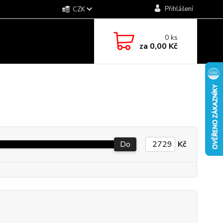
Přihlášení
CZK
0
ks
za
0,00 Kč
Do
Kč