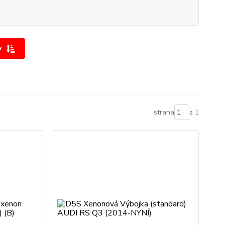
y
strana
z 1