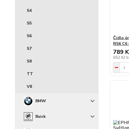
S4
S5
S6
Čidlo ú
RS6 C6 
S7
789 K
652 Kč
b
S8
TT
V8
BMW
Buick