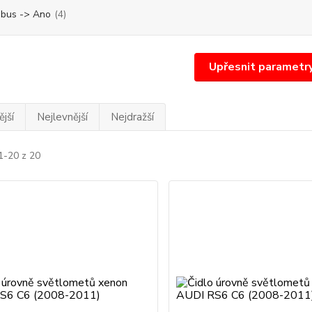
bus -> Ano
(4)
Upřesnit parametr
jší
Nejlevnější
Nejdražší
1-20 z 20