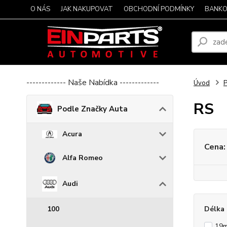
O NÁS
JAK NAKUPOVAT
OBCHODNÍ PODMÍNKY
BANKO
------------- Naše Nabídka -------------
Úvod
P
RS
Podle Značky Auta
Acura
Cena:
Alfa Romeo
Audi
100
Délka 
19