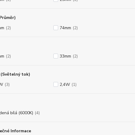
(Průměr)
mm
(2)
74mm
(2)
mm
(2)
33mm
(2)
(Světelný tok)
8W
(3)
2,4W
(1)
dená bílá (6000K)
(4)
ečné Informace