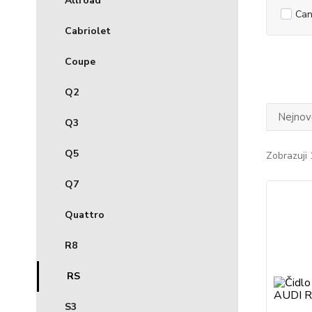
Allroad
Can
Cabriolet
Coupe
Q2
Nejnově
Q3
Q5
Zobrazuji 
Q7
Quattro
R8
RS
S3