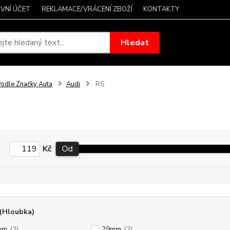
VNÍ ÚČET
REKLAMACE/VRÁCENÍ ZBOŽÍ
KONTAKTY
Hledat
odle Značky Auta
Audi
RS
Kč
Od
(Hloubka)
mm
(2)
29mm
(2)