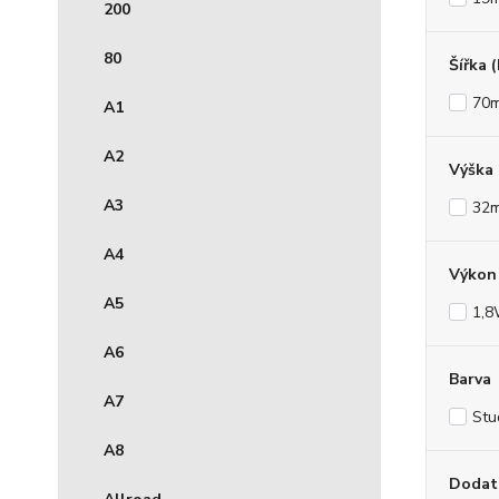
200
80
Šířka 
70
A1
A2
Výška
A3
32
A4
Výkon 
A5
1,
A6
Barva
A7
Stu
A8
Dodat