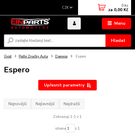
0
ks
CZK
za
0,00 Kč
Menu
Hledat
Úvod
Podle Značky Auta
Daewoo
Espero
Espero
Upřesnit parametry
Nejnovější
Nejlevnější
Nejdražší
Zobrazuji 1-1 z 1
strana
z 1