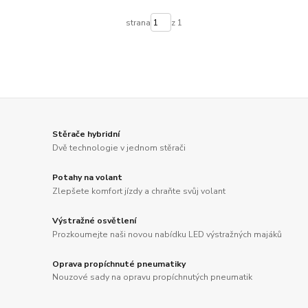
strana
z 1
Stěrače hybridní
Dvě technologie v jednom stěrači
Potahy na volant
Zlepšete komfort jízdy a chraňte svůj volant
Výstražné osvětlení
Prozkoumejte naši novou nabídku LED výstražných majáků
Oprava propíchnuté pneumatiky
Nouzové sady na opravu propíchnutých pneumatik