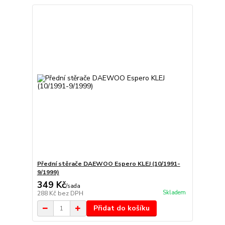
Přední stěrače DAEWOO Espero KLEJ (10/1991-
9/1999)
349 Kč
/
sada
Skladem
288 Kč
bez DPH
Přidat do košíku