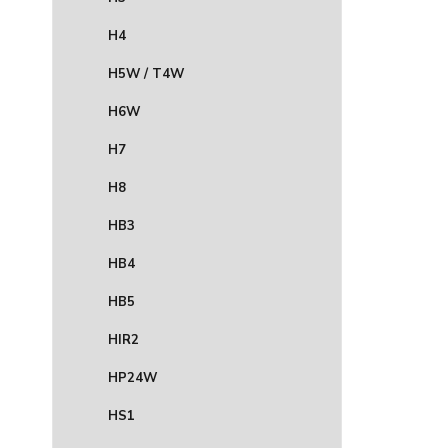
H4
H5W / T4W
H6W
H7
H8
HB3
HB4
HB5
HIR2
HP24W
HS1