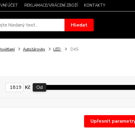
VNÍ ÚČET
REKLAMACE/VRÁCENÍ ZBOŽÍ
KONTAKTY
Hledat
světlení
Autožárovky
LED
D4S
Kč
Od
Upřesnit parametr