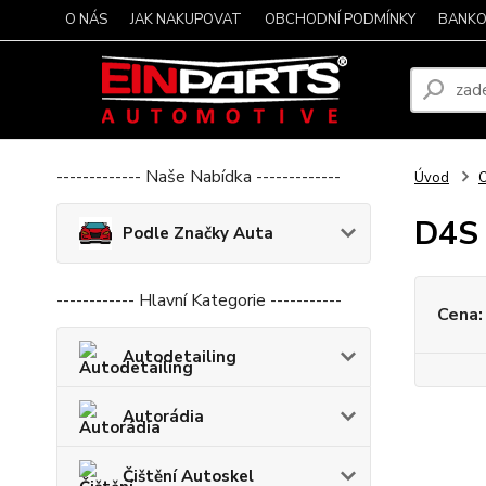
O NÁS
JAK NAKUPOVAT
OBCHODNÍ PODMÍNKY
BANKO
------------- Naše Nabídka -------------
Úvod
O
D4S
Podle Značky Auta
------------ Hlavní Kategorie -----------
Cena:
Autodetailing
Autorádia
Čištění Autoskel