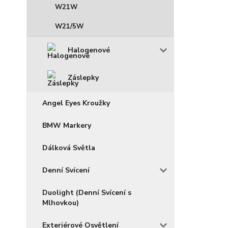
W21W
W21/5W
Halogenové
Záslepky
Angel Eyes Kroužky
BMW Markery
Dálková Světla
Denní Svícení
Duolight (Denní Svícení s
Mlhovkou)
Exteriérové Osvětlení