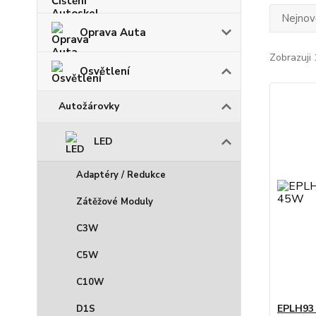
Nejnově
Oprava Auta
Zobrazuji 
Osvětlení
Autožárovky
LED
Adaptéry / Redukce
Zátěžové Moduly
C3W
C5W
C10W
EPLH93
D1S