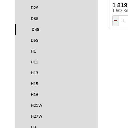
1 819
D2S
1 503 K
D3S
D4S
D5S
H1
H11
H13
H15
H16
H21W
H27W
H3