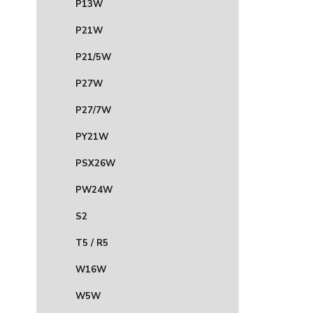
P13W
P21W
P21/5W
P27W
P27/7W
PY21W
PSX26W
PW24W
S2
T5 / R5
W16W
W5W