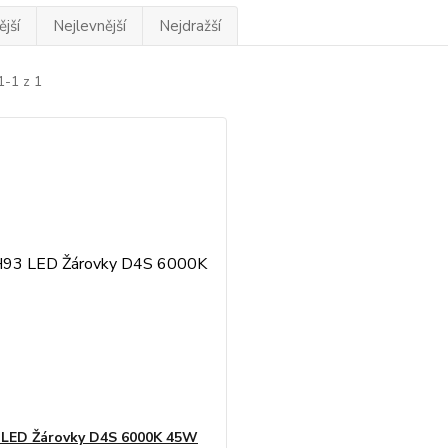
jší
Nejlevnější
Nejdražší
1-1 z 1
 LED Žárovky D4S 6000K 45W