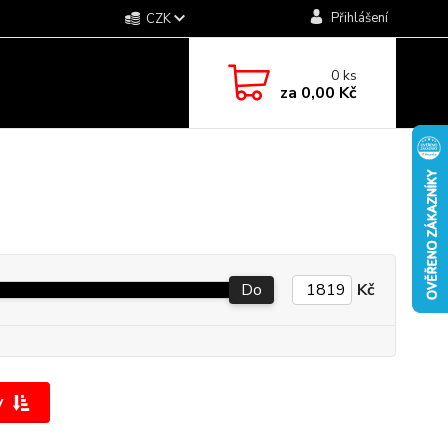
Přihlášení
CZK
0
ks
za
0,00 Kč
Do
Kč
y