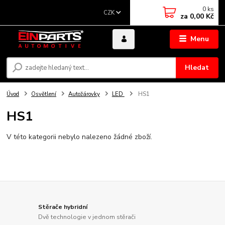
0
ks
CZK
za
0,00 Kč
Menu
Hledat
Úvod
Osvětlení
Autožárovky
LED
HS1
HS1
V této kategorii nebylo nalezeno žádné zboží.
Stěrače hybridní
Dvě technologie v jednom stěrači