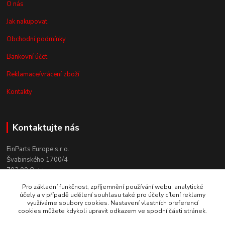
O nás
Jak nakupovat
Obchodní podmínky
Bankovní účet
Reklamace/vrácení zboží
Kontakty
Kontaktujte nás
EinParts Europe s.r.o.
Švabinského 1700/4
702 00 Ostrava
Pro základní funkčnost, zpříjemnění používání webu, analytické
+420 558 080 004
účely a v případě udělení souhlasu také pro účely cílení reklamy
(po. - pá. 9:00-13:00)
využíváme soubory cookies. Nastavení vlastních preferencí
cookies můžete kdykoli upravit odkazem ve spodní části stránek.
obchod@einparts.cz