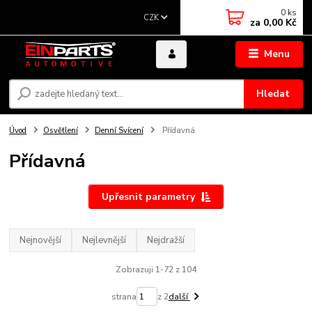
0
ks
CZK
za
0,00 Kč
Menu
Hledat
Úvod
Osvětlení
Denní Svícení
Přídavná
Přídavná
Upřesnit parametry
Nejnovější
Nejlevnější
Nejdražší
Zobrazuji 1-72 z 104
strana
z 2
další