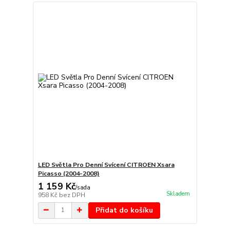
LED Světla Pro Denní Svícení CITROEN Xsara
Picasso (2004-2008)
1 159 Kč
/
sada
Skladem
958 Kč
bez DPH
Přidat do košíku