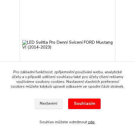
Pro základní funkčnost, zpříjemnění používání webu, analytické
účely a v případě udělení souhlasu také pro účely cílení reklamy
využíváme soubory cookies. Nastavení vlastních preferencí
cookies můžete kdykoli upravit odkazem ve spodní části stránek.
LED Světla Pro Denní Svícení FORD Mustang VI
(2014-2023)
Souhlasím
Nastavení
1 159 Kč
/
sada
Skladem
958 Kč
bez DPH
Přidat do košíku
Souhlas můžete odmítnout
zde
.