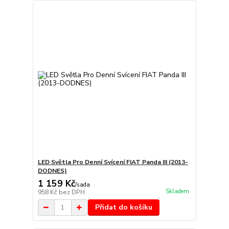
LED Světla Pro Denní Svícení FIAT Panda III (2013-
DODNES)
1 159 Kč
/
sada
Skladem
958 Kč
bez DPH
Přidat do košíku