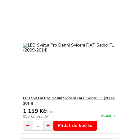
LED Světla Pro Denní Svícení FIAT Sedici FL (2009-
2014)
1 159 Kč
/
sada
Skladem
958 Kč
bez DPH
Přidat do košíku