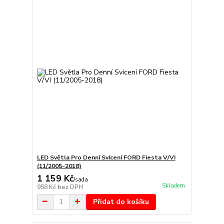
LED Světla Pro Denní Svícení FORD Fiesta V/VI
(11/2005-2018)
1 159 Kč
/
sada
Skladem
958 Kč
bez DPH
Přidat do košíku