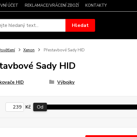
VNÍ ÚČET
REKLAMACE/VRÁCENÍ ZBOŽÍ
KONTAKTY
Hledat
světlení
Xenon
Přestavbové Sady HID
tavbové Sady HID
kovače HID
Výbojky
Kč
Od