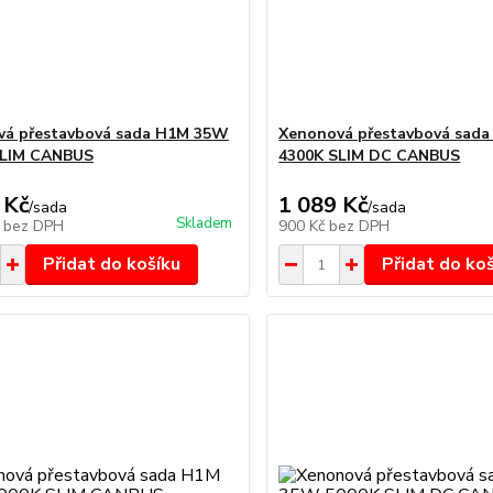
vá přestavbová sada H1M 35W
Xenonová přestavbová sad
SLIM CANBUS
4300K SLIM DC CANBUS
 Kč
1 089 Kč
/
sada
/
sada
Skladem
č
bez DPH
900 Kč
bez DPH
Přidat do košíku
Přidat do ko