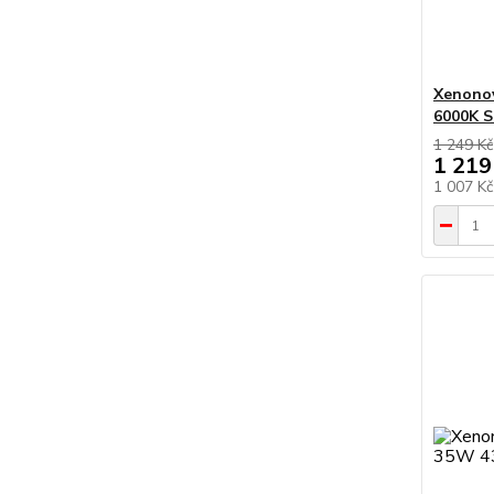
Xenono
6000K 
1 249 Kč
1 219
1 007 K