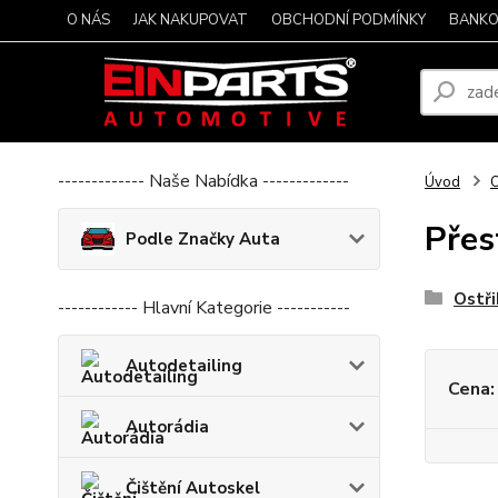
O NÁS
JAK NAKUPOVAT
OBCHODNÍ PODMÍNKY
BANKO
------------- Naše Nabídka -------------
Úvod
O
Přes
Podle Značky Auta
Ostři
------------ Hlavní Kategorie -----------
Autodetailing
Cena:
Autorádia
Čištění Autoskel