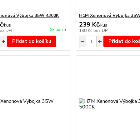
nonová Výbojka 35W 4300K
H1M Xenonová Výbojka 35W
č
239 Kč
/
kus
/
kus
Skladem
ez DPH
198 Kč
bez DPH
Přidat do košíku
Přidat do ko