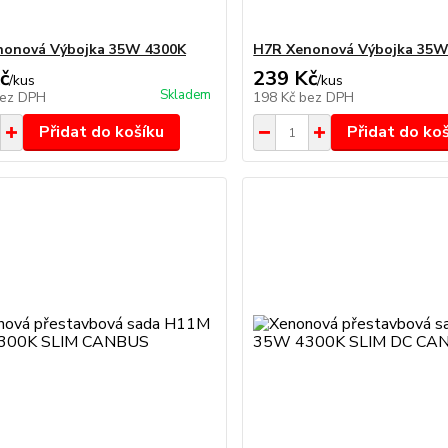
nonová Výbojka 35W 4300K
H7R Xenonová Výbojka 35W
č
239 Kč
/
kus
/
kus
Skladem
ez DPH
198 Kč
bez DPH
Přidat do košíku
Přidat do ko