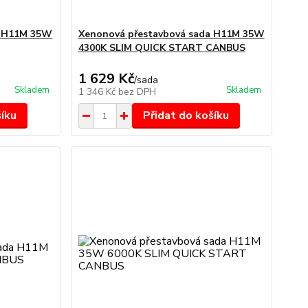
a H11M 35W
Xenonová přestavbová sada H11M 35W
4300K SLIM QUICK START CANBUS
1 629 Kč
/
sada
Skladem
Skladem
1 346 Kč
bez DPH
šíku
Přidat do košíku