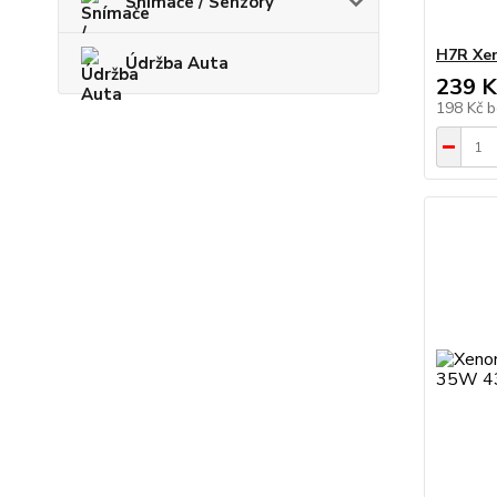
Snímače / Senzory
H7R Xe
Údržba Auta
239 K
198 Kč
b