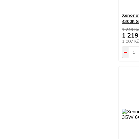
Xenono
4300K 
1 249 Kč
1 219
1 007 K