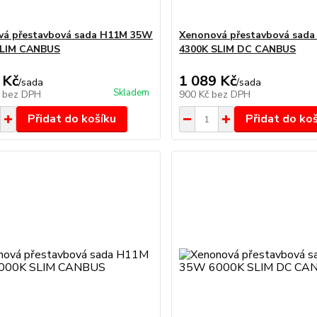
vá přestavbová sada H11M 35W
Xenonová přestavbová sad
SLIM CANBUS
4300K SLIM DC CANBUS
 Kč
1 089 Kč
/
sada
/
sada
Skladem
č
bez DPH
900 Kč
bez DPH
Přidat do košíku
Přidat do ko