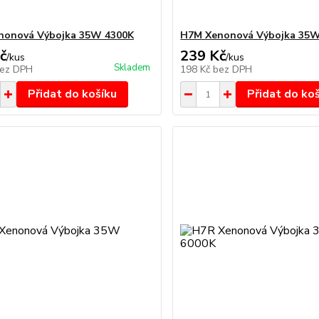
nonová Výbojka 35W 4300K
H7M Xenonová Výbojka 35W
č
239 Kč
/
kus
/
kus
Skladem
ez DPH
198 Kč
bez DPH
Přidat do košíku
Přidat do ko