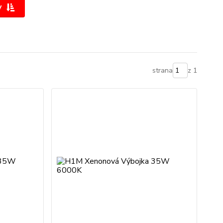
y
strana
z 1