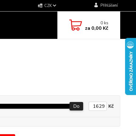
Přihlášení
CZK
0
ks
za
0,00 Kč
Do
Kč