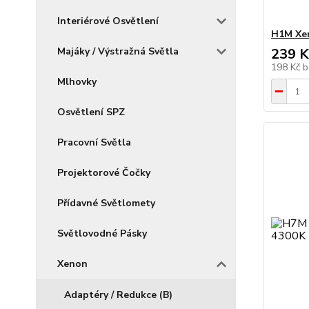
Interiérové Osvětlení
H1M Xe
Majáky / Výstražná Světla
239 K
198 Kč
b
Mlhovky
Osvětlení SPZ
Pracovní Světla
Projektorové Čočky
Přídavné Světlomety
Světlovodné Pásky
Xenon
Adaptéry / Redukce (B)