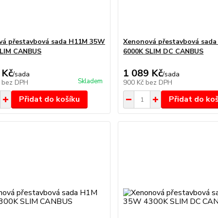
vá přestavbová sada H11M 35W
Xenonová přestavbová sad
SLIM CANBUS
6000K SLIM DC CANBUS
 Kč
1 089 Kč
/
sada
/
sada
Skladem
č
bez DPH
900 Kč
bez DPH
Přidat do košíku
Přidat do ko