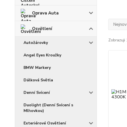
Oprava Auta
Nejnově
Osvětlení
Zobrazuji 
Autožárovky
Angel Eyes Kroužky
BMW Markery
Dálková Světla
Denní Svícení
Duolight (Denní Svícení s
Mlhovkou)
Exteriérové Osvětlení