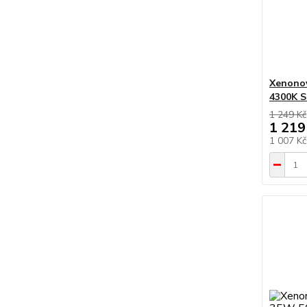
Xenono
4300K 
1 249 Kč
1 219
1 007 K