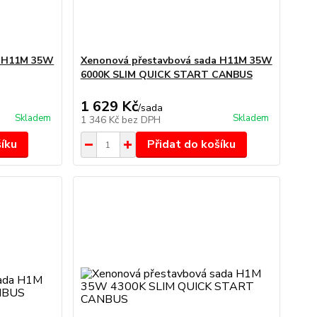
a H11M 35W
Xenonová přestavbová sada H11M 35W
6000K SLIM QUICK START CANBUS
1 629 Kč
/
sada
Skladem
Skladem
1 346 Kč
bez DPH
šíku
Přidat do košíku