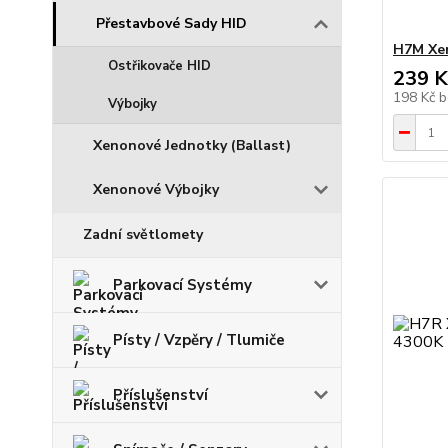
Přestavbové Sady HID
H7M Xe
Ostřikovače HID
239 K
198 Kč
b
Výbojky
Xenonové Jednotky (Ballast)
Xenonové Výbojky
Zadní světlomety
Parkovací Systémy
Písty / Vzpěry / Tlumiče
Příslušenství