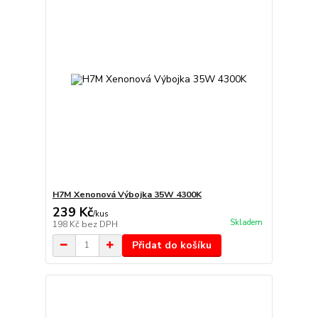
H7M Xenonová Výbojka 35W 4300K
239 Kč
/
kus
Skladem
198 Kč
bez DPH
Přidat do košíku