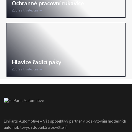
Zobrazit kategorii
Zobrazit kategorii
EinParts Automotive – Váš spolehlivý partner v poskytování moderních
automobilových doplňků a osvětlení.