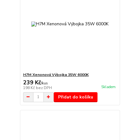
H7M Xenonová Výbojka 35W 6000K
239 Kč
/
kus
Skladem
198 Kč
bez DPH
Přidat do košíku