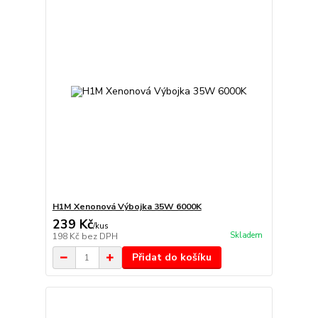
H1M Xenonová Výbojka 35W 6000K
239 Kč
/
kus
Skladem
198 Kč
bez DPH
Přidat do košíku