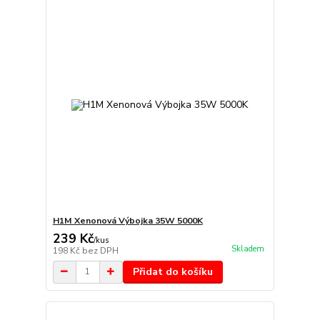
H1M Xenonová Výbojka 35W 5000K
239 Kč
/
kus
Skladem
198 Kč
bez DPH
Přidat do košíku