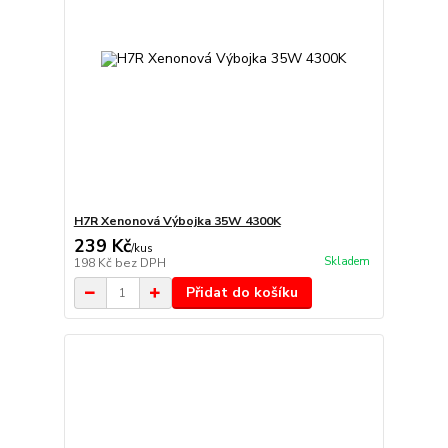
H7R Xenonová Výbojka 35W 4300K
239 Kč
/
kus
Skladem
198 Kč
bez DPH
Přidat do košíku