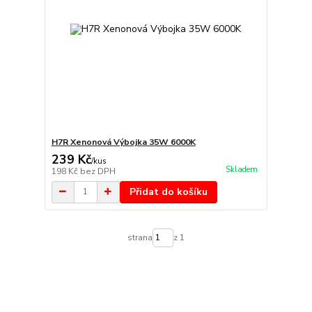
H7R Xenonová Výbojka 35W 6000K
239 Kč
/
kus
Skladem
198 Kč
bez DPH
Přidat do košíku
strana
z 1