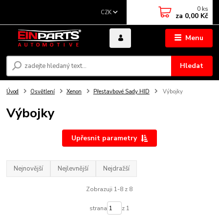
0
ks
CZK
za
0,00 Kč
Menu
Hledat
Úvod
Osvětlení
Xenon
Přestavbové Sady HID
Výbojky
Výbojky
Upřesnit parametry
Nejnovější
Nejlevnější
Nejdražší
Zobrazuji 1-8 z 8
strana
z 1