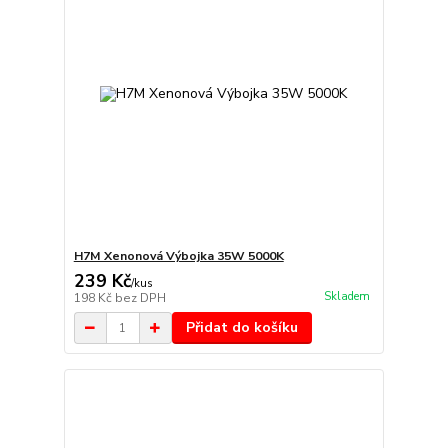
H7M Xenonová Výbojka 35W 5000K
239 Kč
/
kus
Skladem
198 Kč
bez DPH
Přidat do košíku