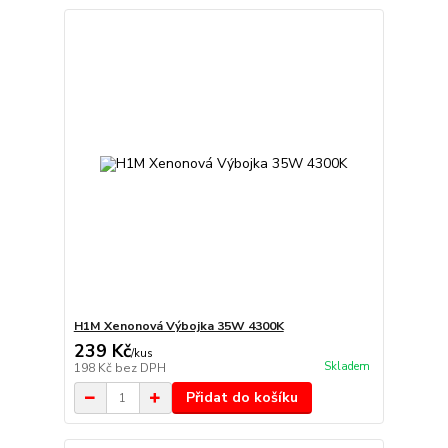
H1M Xenonová Výbojka 35W 4300K
239 Kč
/
kus
Skladem
198 Kč
bez DPH
Přidat do košíku