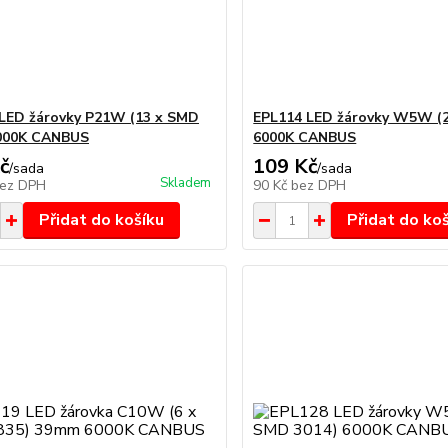
LED žárovky P21W (13 x SMD
EPL114 LED žárovky W5W (2
6000K CANBUS
6000K CANBUS
č
109 Kč
/
sada
/
sada
Skladem
ez DPH
90 Kč
bez DPH
Přidat do košíku
Přidat do ko