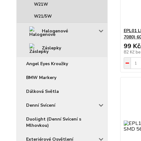
W21W
W21/5W
EPL01 
Halogenové
7080) 6
99 Kč
Záslepky
82 Kč
be
Angel Eyes Kroužky
BMW Markery
Dálková Světla
Denní Svícení
Duolight (Denní Svícení s
Mlhovkou)
Exteriérové Osvětlení