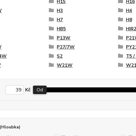
H15
H16
W
H3
H4
H7
H8
HB5
HIR
P13W
P2
W
P27/7W
PY2
4W
S2
T5 /
W
W21W
W21
Kč
Od
(Hloubka)