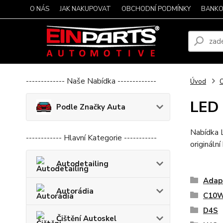
O NÁS
JAK NAKUPOVAT
OBCHODNÍ PODMÍNKY
BANKO
------------- Naše Nabídka -------------
Úvod
O
LED
Podle Značky Auta
Nabídka 
------------ Hlavní Kategorie -----------
origináln
Autodetailing
Adap
Autorádia
C10
D4S
Čištění Autoskel