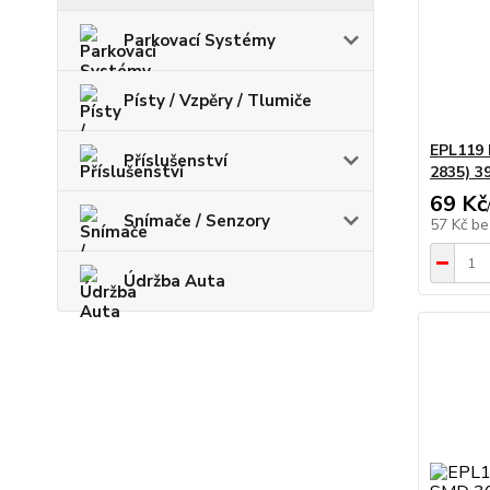
Parkovací Systémy
Písty / Vzpěry / Tlumiče
EPL119 
Příslušenství
2835) 
69 Kč
Snímače / Senzory
57 Kč
be
Údržba Auta