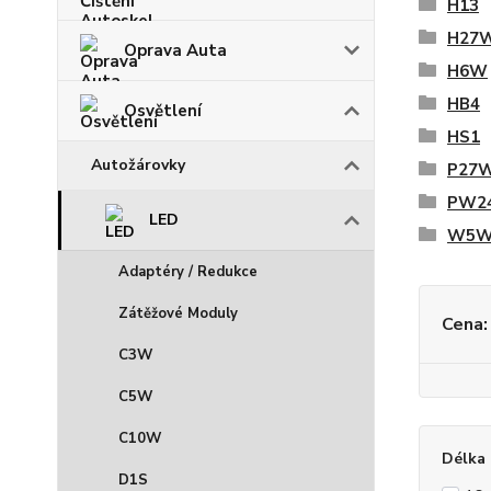
H13
H27
Oprava Auta
H6W
HB4
Osvětlení
HS1
Autožárovky
P27
PW2
LED
W5
Adaptéry / Redukce
Zátěžové Moduly
Cena:
C3W
C5W
C10W
Délka 
D1S