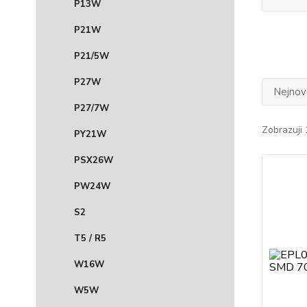
P13W
P21W
P21/5W
P27W
Nejnově
P27/7W
Zobrazuji 
PY21W
PSX26W
PW24W
S2
T5 / R5
W16W
W5W