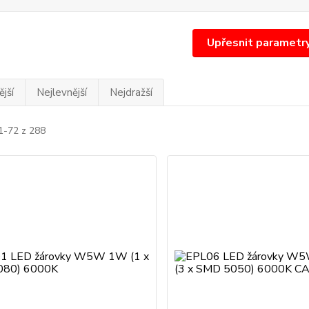
Upřesnit parametr
jší
Nejlevnější
Nejdražší
1-72 z 288