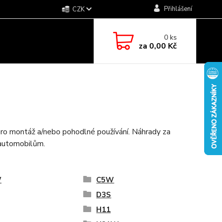
Přihlášení
CZK
0
ks
za
0,00 Kč
ro montáž a/nebo pohodlné používání. Náhrady za
m automobilům.
W
C5W
D3S
H11