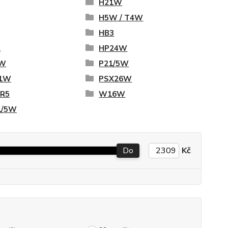
H21W
H5W / T4W
HB3
2
HP24W
1W
P21/5W
1W
PSX26W
 R5
W16W
/5W
Do
Kč