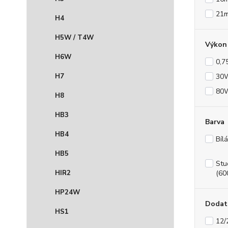
21
H4
H5W / T4W
Výkon 
H6W
0,
H7
30
80
H8
HB3
Barva
HB4
Bíl
HB5
Stu
HIR2
(60
HP24W
Dodat
HS1
12/