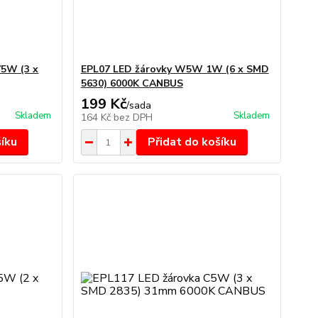
5W (3 x
EPL07 LED žárovky W5W 1W (6 x SMD
5630) 6000K CANBUS
199 Kč
/
sada
Skladem
Skladem
164 Kč
bez DPH
šíku
Přidat do košíku