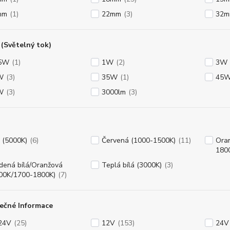
mm
(1)
22mm
(3)
32
(Světelný tok)
75W
(1)
1W
(2)
3W
W
(3)
35W
(1)
45
W
(3)
3000lm
(3)
á (5000K)
(6)
Červená (1000-1500K)
(11)
Oran
180
dená bílá/Oranžová
Teplá bílá (3000K)
(3)
00K/1700-1800K)
(7)
ečné Informace
24V
(25)
12V
(153)
24V