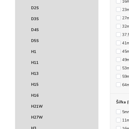
16
D2S
23
27
D3S
32
D4S
37
D5S
41
45
H1
49
H11
53
H13
59
H15
64
H16
Šířka 
H21W
5m
H27W
11
H3
16