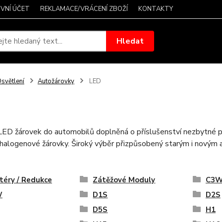
VNÍ ÚČET
REKLAMACE/VRÁCENÍ ZBOŽÍ
KONTAKTY
Hledat
světlení
Autožárovky
LED
LED žárovek do automobilů doplněná o příslušenství nezbytné p
í halogenové žárovky. Široký výběr přizpůsobený starým i nový
téry / Redukce
Zátěžové Moduly
C3
W
D1S
D2S
D5S
H1