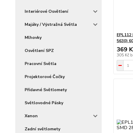
Interiérové Osvětlení
Majáky / Výstražná Světla
EPL112 
Mlhovky
5630) 
369 K
Osvětlení SPZ
305 Kč
b
Pracovní Světla
Projektorové Čočky
Přídavné Světlomety
Světlovodné Pásky
Xenon
Zadní světlomety