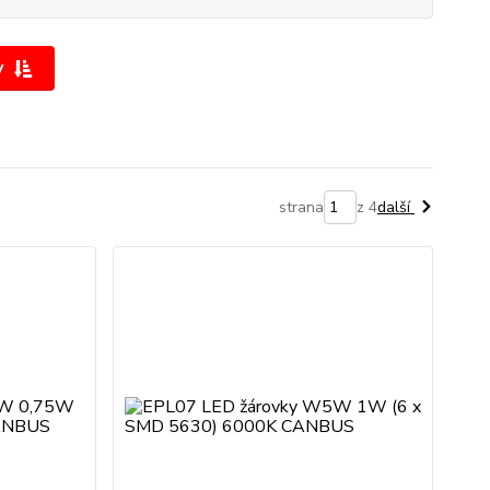
y
strana
z 4
další