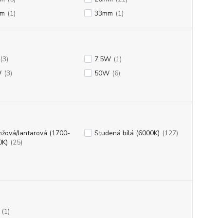
mm
(1)
33mm
(1)
(3)
7,5W
(1)
W
(3)
50W
(6)
žová/Jantarová (1700-
Studená bílá (6000K)
(127)
0K)
(25)
(1)