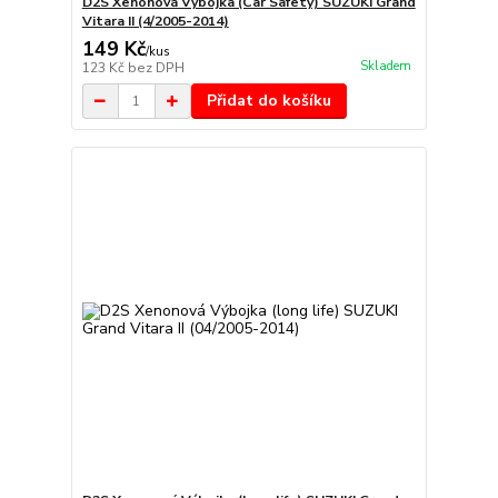
D2S Xenonová Výbojka (Car Safety) SUZUKI Grand
Vitara II (4/2005-2014)
149 Kč
/
kus
Skladem
123 Kč
bez DPH
Přidat do košíku