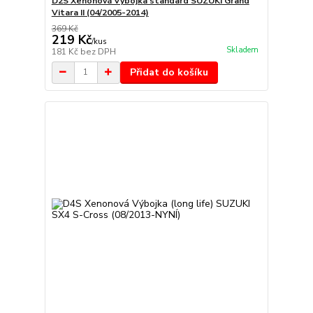
D2S Xenonová Výbojka standard SUZUKI Grand
Vitara II (04/2005-2014)
369 Kč
219 Kč
/
kus
Skladem
181 Kč
bez DPH
Přidat do košíku