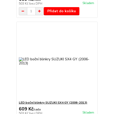
Skladem
503 Kč
bez DPH
Přidat do košíku
LED boční blinkry SUZUKI SX4 GY (2006-2013)
609 Kč
/
sada
Skladem
503 Kč
bez DPH