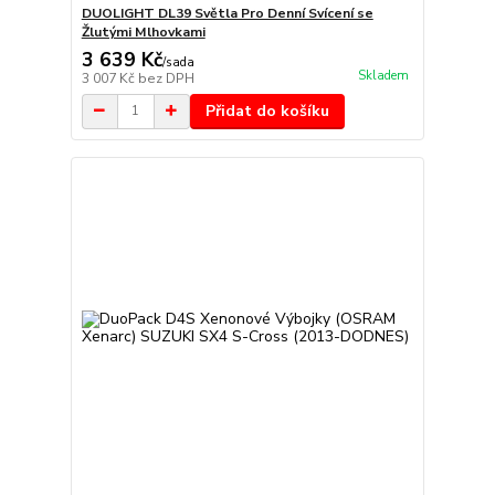
DUOLIGHT DL39 Světla Pro Denní Svícení se
Žlutými Mlhovkami
3 639 Kč
/
sada
Skladem
3 007 Kč
bez DPH
Přidat do košíku