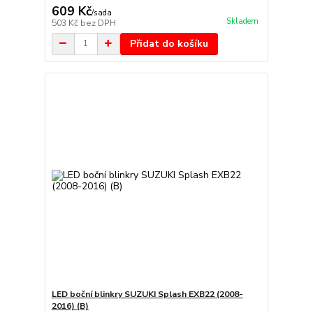
609 Kč
/
sada
Skladem
503 Kč
bez DPH
Přidat do košíku
LED boční blinkry SUZUKI Splash EXB22 (2008-
2016) (B)