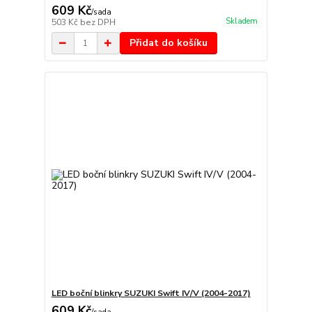
609 Kč
/
sada
Skladem
503 Kč
bez DPH
Přidat do košíku
LED boční blinkry SUZUKI Swift IV/V (2004-2017)
609 Kč