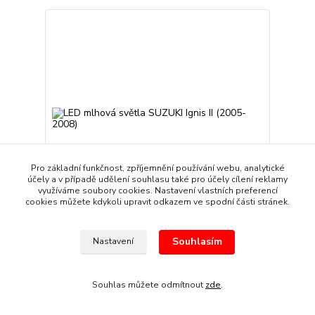
Pro základní funkčnost, zpříjemnění používání webu, analytické
účely a v případě udělení souhlasu také pro účely cílení reklamy
využíváme soubory cookies. Nastavení vlastních preferencí
cookies můžete kdykoli upravit odkazem ve spodní části stránek.
LED mlhová světla SUZUKI Ignis II (2005-2008)
Souhlasím
Nastavení
3 039 Kč
/
sada
Skladem
2 512 Kč
bez DPH
Přidat do košíku
Souhlas můžete odmítnout
zde
.