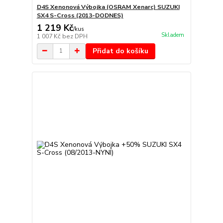
D4S Xenonová Výbojka (OSRAM Xenarc) SUZUKI
SX4 S-Cross (2013-DODNES)
1 219 Kč
/
kus
Skladem
1 007 Kč
bez DPH
Přidat do košíku