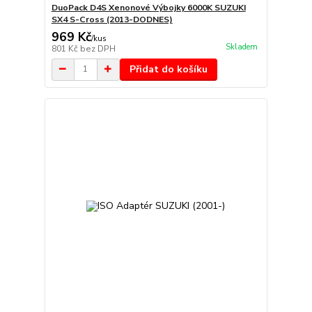
DuoPack D4S Xenonové Výbojky 6000K SUZUKI
SX4 S-Cross (2013-DODNES)
969 Kč
/
kus
Skladem
801 Kč
bez DPH
Přidat do košíku