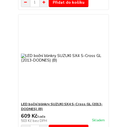
Přidat do košíku
LED boční blinkry SUZUKI SX4 S-Cross GL (2013-
DODNES) (B)
609 Kč
/
sada
Skladem
503 Kč
bez DPH