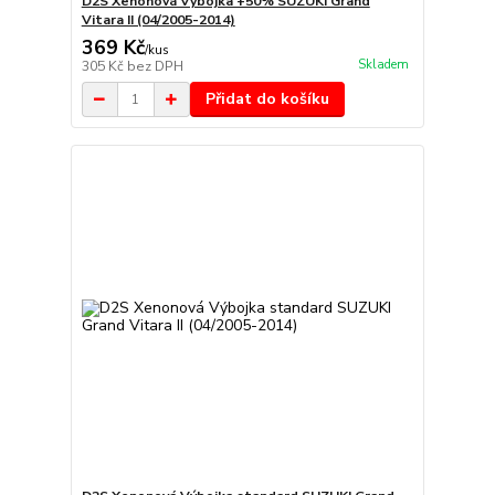
D2S Xenonová Výbojka +50% SUZUKI Grand
Vitara II (04/2005-2014)
369 Kč
/
kus
Skladem
305 Kč
bez DPH
Přidat do košíku