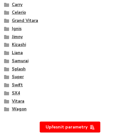
Carry
Celerio
Grand Vitara
Ignis
Jimny
Kizashi
Liana
Samurai
Splash
Super
Swift
SX4
Vitara
Wagon
Upřesnit parametry