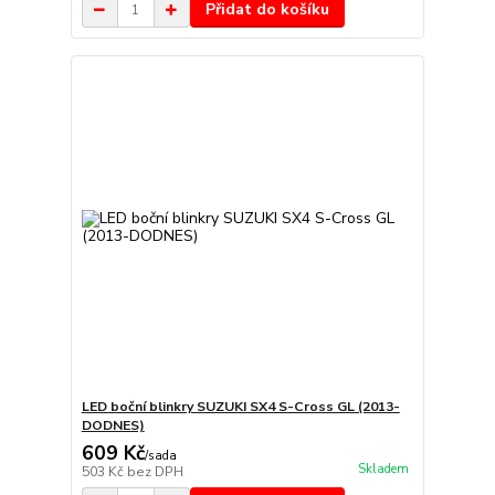
Přidat do košíku
LED boční blinkry SUZUKI SX4 S-Cross GL (2013-
DODNES)
609 Kč
/
sada
Skladem
503 Kč
bez DPH