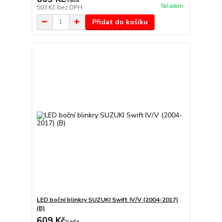
/
sada
Skladem
503 Kč
bez DPH
Přidat do košíku
LED boční blinkry SUZUKI Swift IV/V (2004-2017)
(B)
609 Kč
/
sada