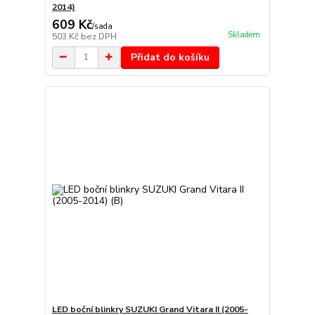
2014)
609 Kč
/
sada
Skladem
503 Kč
bez DPH
Přidat do košíku
LED boční blinkry SUZUKI Grand Vitara II (2005-