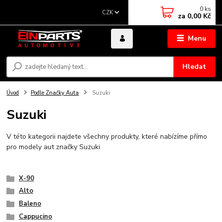
0
ks
CZK
za
0,00 Kč
Menu
Hledat
Úvod
Podle Značky Auta
Suzuki
Suzuki
V této kategorii najdete všechny produkty, které nabízíme přímo
pro modely aut značky Suzuki
X-90
Alto
Baleno
Cappucino