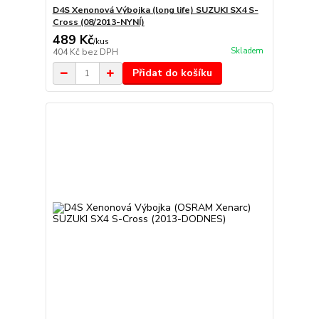
D4S Xenonová Výbojka (long life) SUZUKI SX4 S-
Cross (08/2013-NYNÍ)
489 Kč
/
kus
Skladem
404 Kč
bez DPH
Přidat do košíku