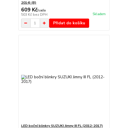
2014) (B)
609 Kč
/
sada
Skladem
503 Kč
bez DPH
Přidat do košíku
LED boční blinkry SUZUKI Jimny III FL (2012-2017)