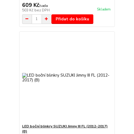
609 Kč
/
sada
Skladem
503 Kč
bez DPH
Přidat do košíku
LED boční blinkry SUZUKI Jimny III FL (2012-2017)
(B)