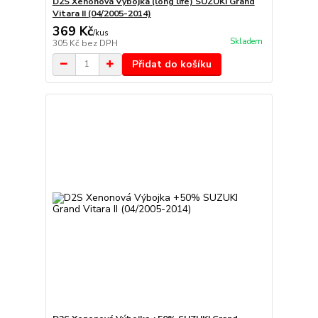
D2S Xenonová Výbojka (long life) SUZUKI Grand
Vitara II (04/2005-2014)
369 Kč
/
kus
Skladem
305 Kč
bez DPH
Přidat do košíku