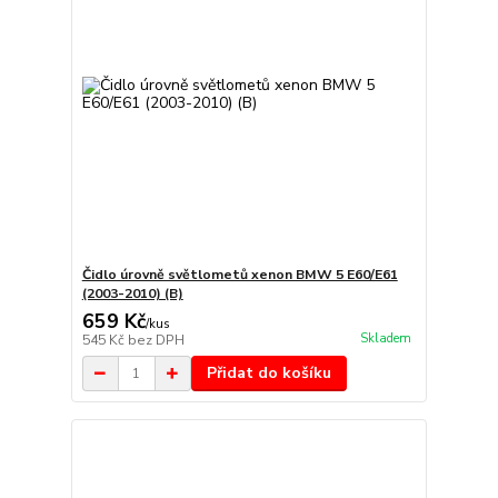
Čidlo úrovně světlometů xenon BMW 5 E60/E61
(2003-2010) (B)
659 Kč
/
kus
Skladem
545 Kč
bez DPH
Přidat do košíku