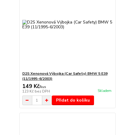
D2S Xenonová Výbojka (Car Safety) BMW 5 E39
(11/1995-6/2003)
149 Kč
/
kus
Skladem
123 Kč
bez DPH
Přidat do košíku