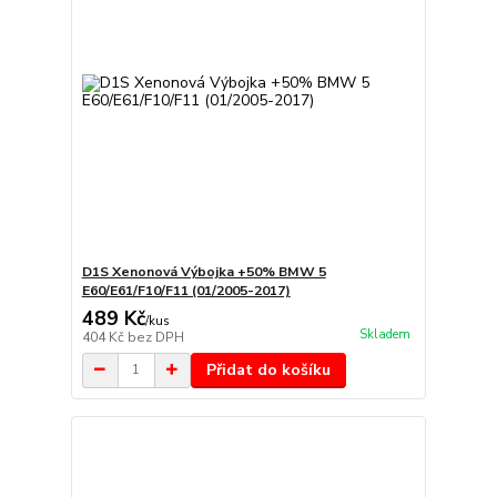
D1S Xenonová Výbojka +50% BMW 5
E60/E61/F10/F11 (01/2005-2017)
489 Kč
/
kus
Skladem
404 Kč
bez DPH
Přidat do košíku