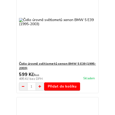
Čidlo úrovně světlometů xenon BMW 5 E39 (1995-
2003)
599 Kč
/
kus
Skladem
495 Kč
bez DPH
Přidat do košíku