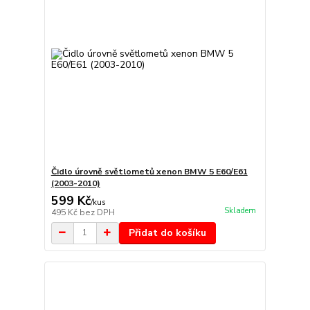
Čidlo úrovně světlometů xenon BMW 5 E60/E61
(2003-2010)
599 Kč
/
kus
Skladem
495 Kč
bez DPH
Přidat do košíku