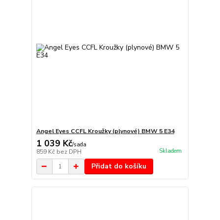
Angel Eyes CCFL Kroužky (plynové) BMW 5 E34
1 039 Kč
/
sada
Skladem
859 Kč
bez DPH
Přidat do košíku