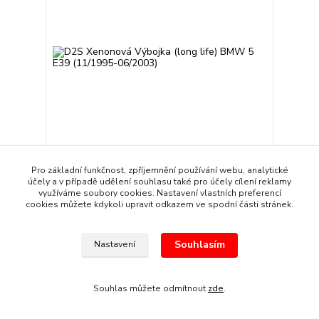
Pro základní funkčnost, zpříjemnění používání webu, analytické
D2S Xenonová Výbojka (long life) BMW 5 E39
účely a v případě udělení souhlasu také pro účely cílení reklamy
(11/1995-06/2003)
využíváme soubory cookies. Nastavení vlastních preferencí
369 Kč
cookies můžete kdykoli upravit odkazem ve spodní části stránek.
/
kus
Skladem
305 Kč
bez DPH
Přidat do košíku
Souhlasím
Nastavení
Souhlas můžete odmítnout
zde
.