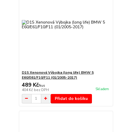
D1S Xenonová Výbojka (long life) BMW 5
E60/E61/F10/F11 (01/2005-2017)
489 Kč
/
kus
Skladem
404 Kč
bez DPH
Přidat do košíku