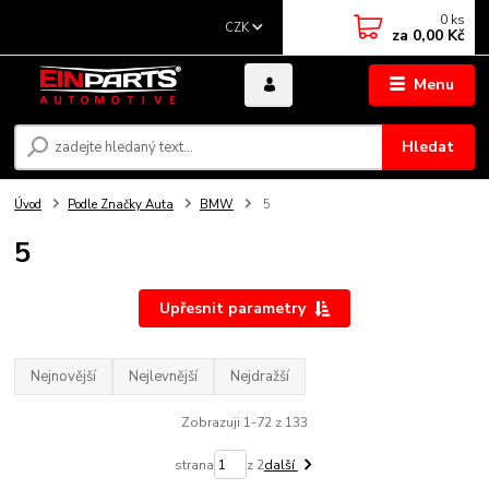
0
ks
CZK
za
0,00 Kč
Menu
Hledat
Úvod
Podle Značky Auta
BMW
5
5
Upřesnit parametry
Nejnovější
Nejlevnější
Nejdražší
Zobrazuji 1-72 z 133
strana
z 2
další