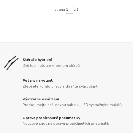
strana
z 1
Stěrače hybridní
Dvě technologie v jednom stěrači
Potahy na volant
Zlepšete komfort jízdy a chraňte svůj volant
Výstražné osvětlení
Prozkoumejte naši novou nabídku LED výstražných majáků
Oprava propíchnuté pneumatiky
Nouzové sady na opravu propíchnutých pneumatik