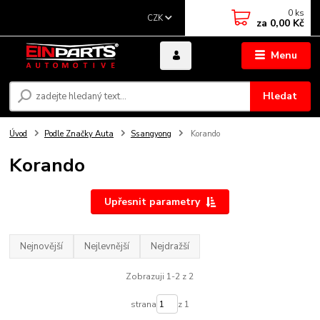
0
ks
CZK
za
0,00 Kč
Menu
Hledat
Úvod
Podle Značky Auta
Ssangyong
Korando
Korando
Upřesnit parametry
Nejnovější
Nejlevnější
Nejdražší
Zobrazuji 1-2 z 2
strana
z 1