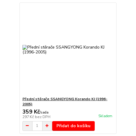
Přední stěrače SSANGYONG Korando KJ (1996-
2005)
359 Kč
/
sada
Skladem
297 Kč
bez DPH
Přidat do košíku