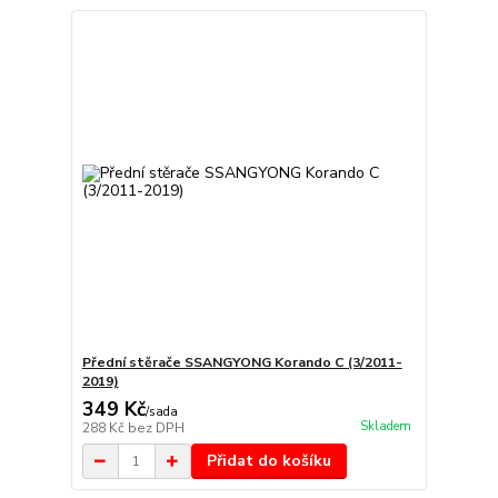
Přední stěrače SSANGYONG Korando C (3/2011-
2019)
349 Kč
/
sada
Skladem
288 Kč
bez DPH
Přidat do košíku