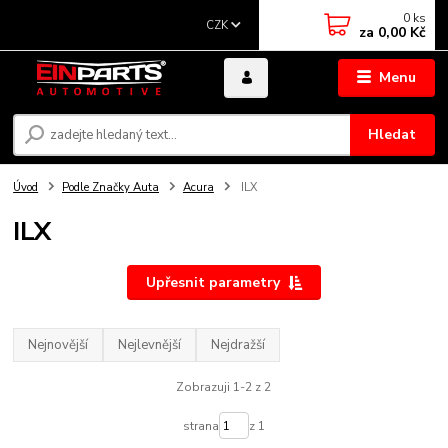
0
ks
CZK
za
0,00 Kč
Menu
Hledat
Úvod
Podle Značky Auta
Acura
ILX
ILX
Upřesnit parametry
Nejnovější
Nejlevnější
Nejdražší
Zobrazuji 1-2 z 2
strana
z 1