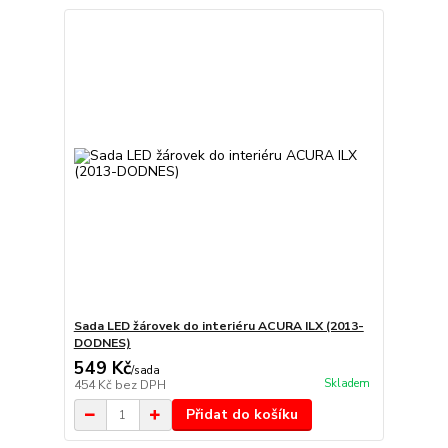
Sada LED žárovek do interiéru ACURA ILX (2013-
DODNES)
549 Kč
/
sada
Skladem
454 Kč
bez DPH
Přidat do košíku