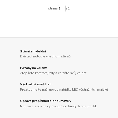
strana
z 1
Stěrače hybridní
Dvě technologie v jednom stěrači
Potahy na volant
Zlepšete komfort jízdy a chraňte svůj volant
Výstražné osvětlení
Prozkoumejte naši novou nabídku LED výstražných majáků
Oprava propíchnuté pneumatiky
Nouzové sady na opravu propíchnutých pneumatik