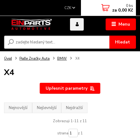
0
ks
CZK
za
0,00 Kč
Menu
Hledat
Úvod
Podle Značky Auta
BMW
X4
X4
Upřesnit parametry
Nejnovější
Nejlevnější
Nejdražší
Zobrazuji 1-11 z 11
strana
z 1