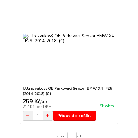
Ultrazvukový OE Parkovací Senzor BMW X4 I F26
(2014-2018) (C)
259 Kč
/
kus
Skladem
214 Kč
bez DPH
Přidat do košíku
strana
z 1