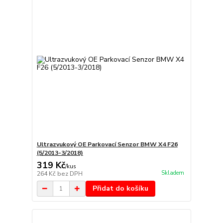
Ultrazvukový OE Parkovací Senzor BMW X4 F26
(5/2013-3/2018)
319 Kč
/
kus
Skladem
264 Kč
bez DPH
Přidat do košíku