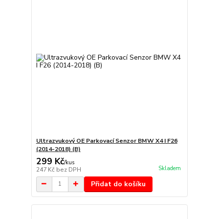
Ultrazvukový OE Parkovací Senzor BMW X4 I F26
(2014-2018) (B)
299 Kč
/
kus
Skladem
247 Kč
bez DPH
Přidat do košíku