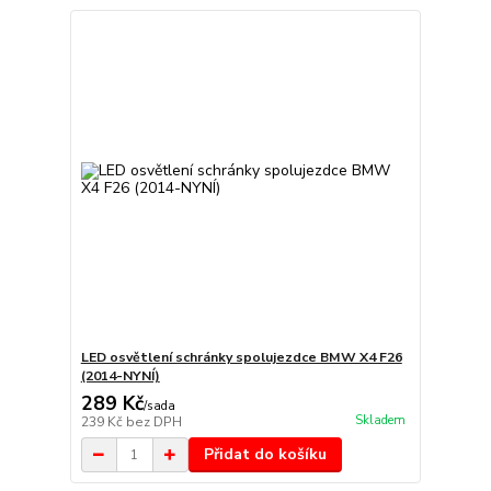
LED osvětlení schránky spolujezdce BMW X4 F26
(2014-NYNÍ)
289 Kč
/
sada
Skladem
239 Kč
bez DPH
Přidat do košíku