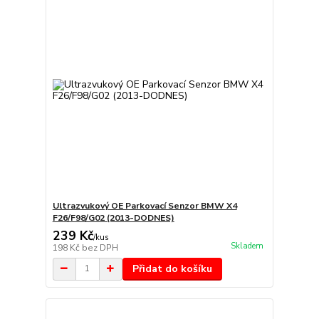
Ultrazvukový OE Parkovací Senzor BMW X4
F26/F98/G02 (2013-DODNES)
239 Kč
/
kus
Skladem
198 Kč
bez DPH
Přidat do košíku