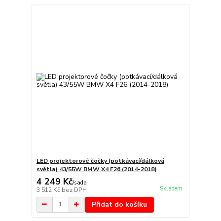
LED projektorové čočky (potkávací/dálková
světla) 43/55W BMW X4 F26 (2014-2018)
4 249 Kč
/
sada
Skladem
3 512 Kč
bez DPH
Přidat do košíku