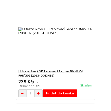
Ultrazvukový OE Parkovací Senzor BMW X4
F98/G02 (2013-DODNES)
239 Kč
/
kus
Skladem
198 Kč
bez DPH
Přidat do košíku