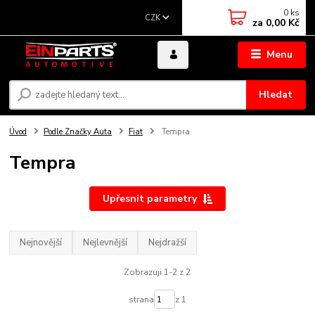
0
ks
CZK
za
0,00 Kč
Menu
Hledat
Úvod
Podle Značky Auta
Fiat
Tempra
Tempra
Upřesnit parametry
Nejnovější
Nejlevnější
Nejdražší
Zobrazuji 1-2 z 2
strana
z 1