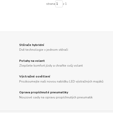
strana
z 1
Stěrače hybridní
Dvě technologie v jednom stěrači
Potahy na volant
Zlepšete komfort jízdy a chraňte svůj volant
Výstražné osvětlení
Prozkoumejte naši novou nabídku LED výstražných majáků
Oprava propíchnuté pneumatiky
Nouzové sady na opravu propíchnutých pneumatik