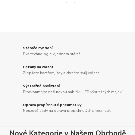
Stěrače hybridní
Dvě technologie v jednom stěrači
Potahy na volant
Zlepšete komfort jízdy a chraňte svůj volant
Výstražné osvětlení
Prozkoumejte naši novou nabídku LED výstražných majáků
Oprava propíchnuté pneumatiky
Nouzové sady na opravu propíchnutých pneumatik
Nové Kategorie v Našem Obchodě