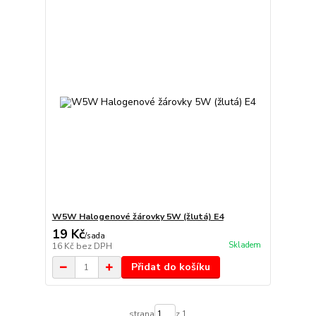
W5W Halogenové žárovky 5W (žlutá) E4
19 Kč
/
sada
Skladem
16 Kč
bez DPH
Přidat do košíku
strana
z 1