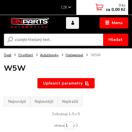
0
ks
CZK
za
0,00 Kč
Menu
Hledat
Úvod
Osvětlení
Autožárovky
Halogenové
W5W
W5W
Upřesnit parametry
Nejnovější
Nejlevnější
Nejdražší
Zobrazuji 1-5 z 5
strana
z 1