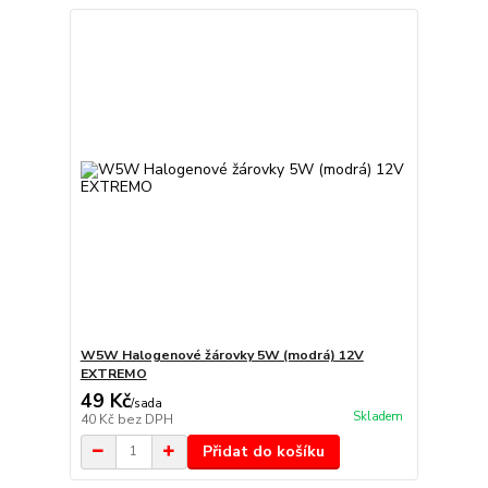
W5W Halogenové žárovky 5W (modrá) 12V
EXTREMO
49 Kč
/
sada
Skladem
40 Kč
bez DPH
Přidat do košíku