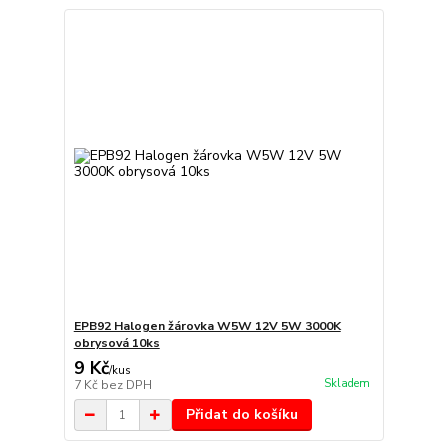
EPB92 Halogen žárovka W5W 12V 5W 3000K
obrysová 10ks
9 Kč
/
kus
Skladem
7 Kč
bez DPH
Přidat do košíku