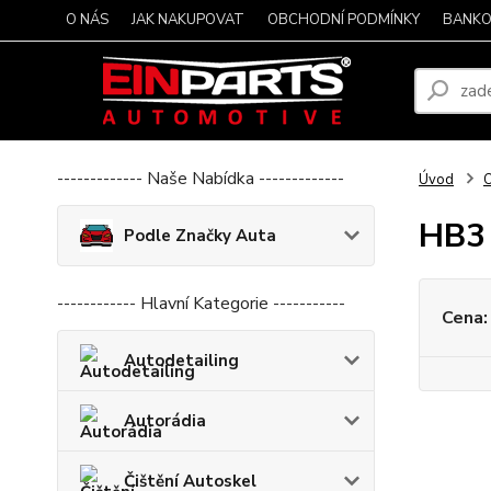
O NÁS
JAK NAKUPOVAT
OBCHODNÍ PODMÍNKY
BANKO
------------- Naše Nabídka -------------
Úvod
O
HB3
Podle Značky Auta
------------ Hlavní Kategorie -----------
Cena:
Autodetailing
Autorádia
Čištění Autoskel