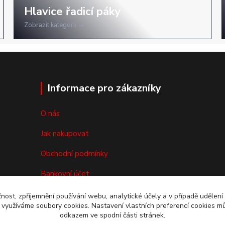
Zobrazit kategorii
Informace pro zákazníky
O nás
Jak nakupovat
Obchodní podmínky
Bankovní účet
Reklamace/vrácení zboží
čnost, zpříjemnění používání webu, analytické účely a v případě udělení
y využíváme soubory cookies. Nastavení vlastních preferencí cookies mů
Kontakty
odkazem ve spodní části stránek.