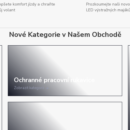
epšete komfort jízdy a chraňte
Prozkoumejte naši nov
ůj volant
LED výstražných maják
Nové Kategorie v Našem Obchodě
Zobrazit kategorii