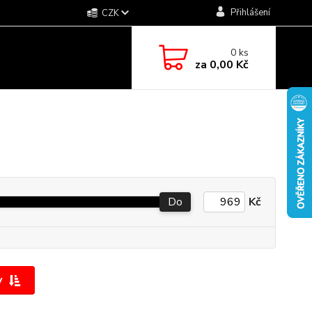
Přihlášení
CZK
0
ks
za
0,00 Kč
Do
Kč
y