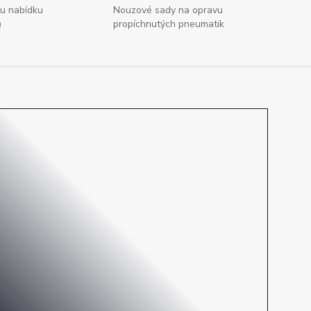
ou nabídku
Nouzové sady na opravu
ů
propíchnutých pneumatik