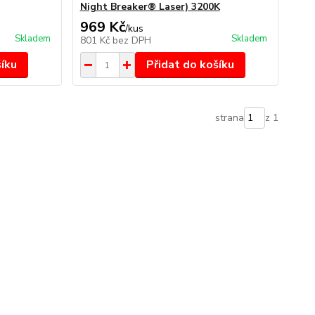
Night Breaker® Laser) 3200K
969 Kč
/
kus
Skladem
Skladem
801 Kč
bez DPH
šíku
Přidat do košíku
strana
z 1