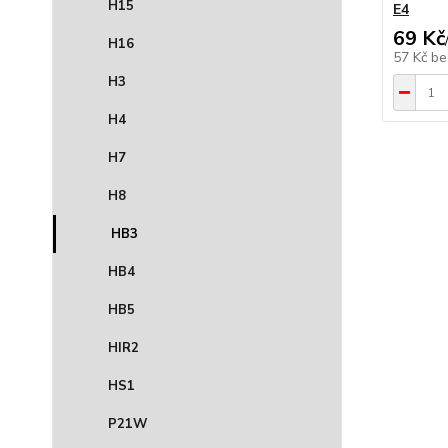
H15
E4
69 Kč
H16
57 Kč
be
H3
H4
H7
H8
HB3
HB4
HB5
HIR2
HS1
P21W