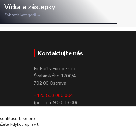
Zobrazit kategorii
Kontaktujte nás
EinParts Europe s.r.o.
Švabinského 1700/4
702 00 Ostrava
+420 558 080 004
(po. - pá. 9:00-13:00)
obchod@einparts.cz
 souhlasu také pro
žete kdykoli upravit