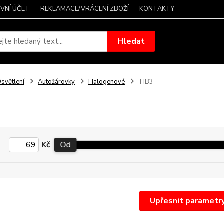
VNÍ ÚČET
REKLAMACE/VRÁCENÍ ZBOŽÍ
KONTAKTY
Hledat
světlení
Autožárovky
Halogenové
HB3
Kč
Od
Upřesnit parametr