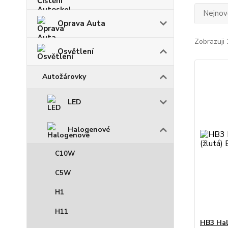
Nejnově
Oprava Auta
Zobrazuji 
Osvětlení
Autožárovky
LED
Halogenové
C10W
C5W
H1
H11
HB3 Hal