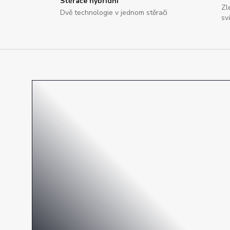
Stěrače hybridní
Zl
Dvě technologie v jednom stěrači
sv