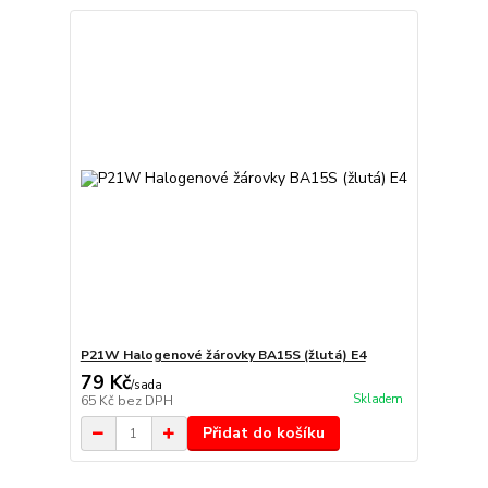
P21W Halogenové žárovky BA15S (žlutá) E4
79 Kč
/
sada
Skladem
65 Kč
bez DPH
Přidat do košíku