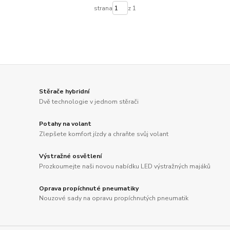
strana
z 1
Stěrače hybridní
Dvě technologie v jednom stěrači
Potahy na volant
Zlepšete komfort jízdy a chraňte svůj volant
Výstražné osvětlení
Prozkoumejte naši novou nabídku LED výstražných majáků
Oprava propíchnuté pneumatiky
Nouzové sady na opravu propíchnutých pneumatik