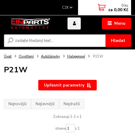
0
ks
CZK
za
0,00 Kč
Menu
Hledat
Úvod
Osvětlení
Autožárovky
Halogenové
P21W
P21W
Upřesnit parametry
Nejnovější
Nejlevnější
Nejdražší
Zobrazuji 1-1 z 1
strana
z 1