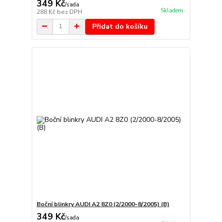
349 Kč
/
sada
Skladem
288 Kč
bez DPH
Přidat do košíku
Boční blinkry AUDI A2 8Z0 (2/2000-8/2005) (B)
349 Kč
/
sada