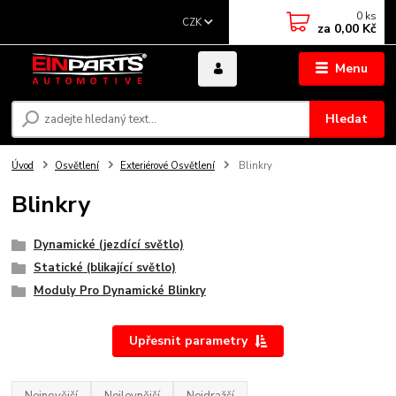
0
ks
CZK
za
0,00 Kč
Menu
Hledat
Úvod
Osvětlení
Exteriérové Osvětlení
Blinkry
Blinkry
Dynamické (jezdící světlo)
Statické (blikající světlo)
Moduly Pro Dynamické Blinkry
Upřesnit parametry