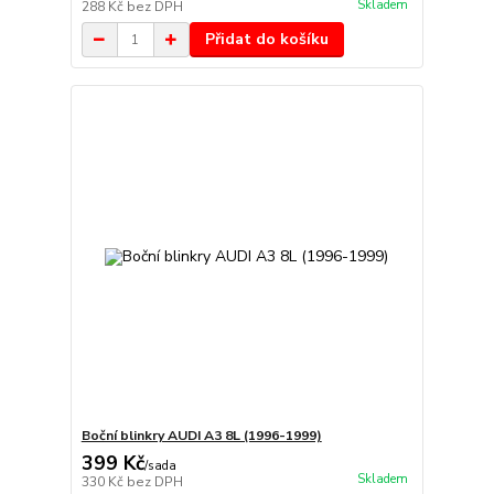
Skladem
288 Kč
bez DPH
Přidat do košíku
Boční blinkry AUDI A3 8L (1996-1999)
399 Kč
/
sada
Skladem
330 Kč
bez DPH