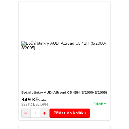
Boční blinkry AUDI Allroad C5 4BH (5/2000-8/2005)
349 Kč
/
sada
Skladem
288 Kč
bez DPH
Přidat do košíku