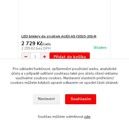
LED blinkry do zrcátek AUDI A5 (2010-2014)
2 729 Kč
/
sada
Skladem
2 255 Kč
bez DPH
Přidat do košíku
Pro základní funkčnost, zpříjemnění používání webu, analytické
účely a v případě udělení souhlasu také pro účely cílení reklamy
využíváme soubory cookies. Nastavení vlastních preferencí
cookies můžete kdykoli upravit odkazem ve spodní části stránek.
Souhlasím
Nastavení
Souhlas můžete odmítnout
zde
.