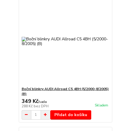
Boční blinkry AUDI Allroad C5 4BH (5/2000-8/2005)
(B)
349 Kč
/
sada
Skladem
288 Kč
bez DPH
Přidat do košíku