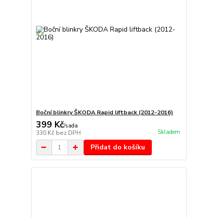
Boční blinkry ŠKODA Rapid liftback (2012-2016)
399 Kč
/
sada
Skladem
330 Kč
bez DPH
Přidat do košíku