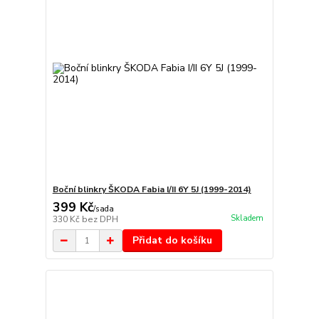
Boční blinkry ŠKODA Fabia I/II 6Y 5J (1999-2014)
399 Kč
/
sada
Skladem
330 Kč
bez DPH
Přidat do košíku