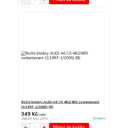
Boční blinkry AUDI A6 C5 4B2/4B5 sedan/avant
(1/1997-1/2005) (B)
349 Kč
/
sada
Skladem
288 Kč
bez DPH
Přidat do košíku