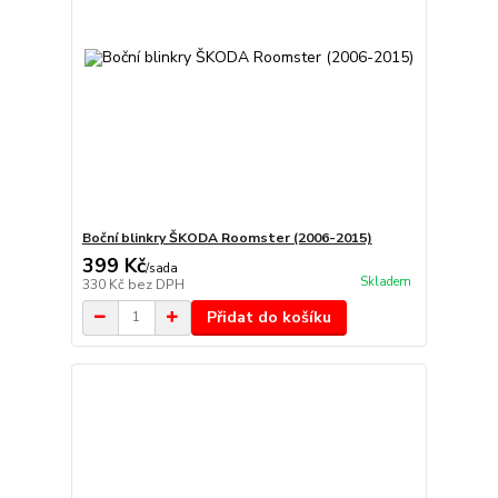
Boční blinkry ŠKODA Roomster (2006-2015)
399 Kč
/
sada
Skladem
330 Kč
bez DPH
Přidat do košíku