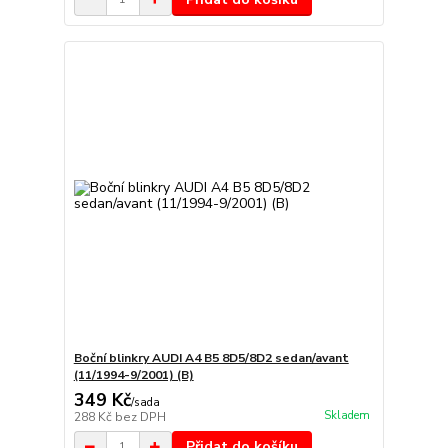
Boční blinkry AUDI A4 B5 8D5/8D2 sedan/avant
(11/1994-9/2001) (B)
349 Kč
/
sada
Skladem
288 Kč
bez DPH
Přidat do košíku