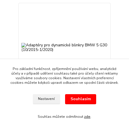
Pro základní funkčnost, zpříjemnění používání webu, analytické
účely a v případě udělení souhlasu také pro účely cílení reklamy
využíváme soubory cookies. Nastavení vlastních preferencí
cookies můžete kdykoli upravit odkazem ve spodní části stránek.
Adaptéry pro dynamické blinkry BMW 5 G30
Souhlasím
Nastavení
(10/2015-1/2020)
799 Kč
/
sada
Skladem
660 Kč
bez DPH
Souhlas můžete odmítnout
zde
.
Přidat do košíku