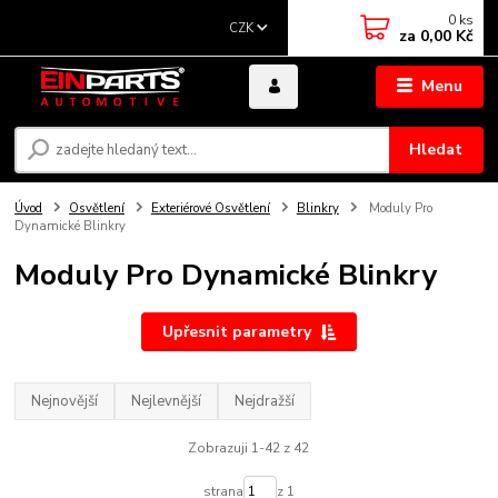
0
ks
CZK
za
0,00 Kč
Menu
Hledat
Úvod
Osvětlení
Exteriérové Osvětlení
Blinkry
Moduly Pro
Dynamické Blinkry
Moduly Pro Dynamické Blinkry
Upřesnit parametry
Nejnovější
Nejlevnější
Nejdražší
Zobrazuji 1-42 z 42
strana
z 1