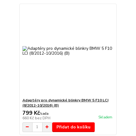
Adaptéry pro dynamické blinkry BMW 5 F10 LCI
(8/2012-10/2016) (B)
799 Kč
/
sada
Skladem
660 Kč
bez DPH
Přidat do košíku