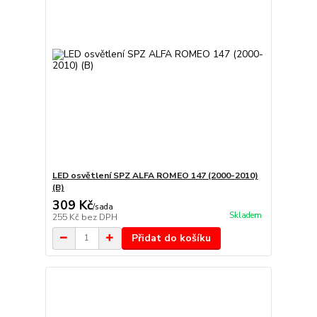
LED osvětlení SPZ ALFA ROMEO 147 (2000-2010)
(B)
309 Kč
/
sada
Skladem
255 Kč
bez DPH
Přidat do košíku