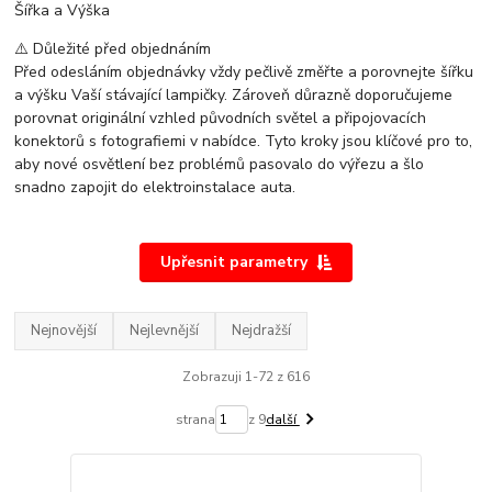
Šířka a Výška
⚠️ Důležité před objednáním
Před odesláním objednávky vždy pečlivě změřte a porovnejte šířku
a výšku Vaší stávající lampičky. Zároveň důrazně doporučujeme
porovnat originální vzhled původních světel a připojovacích
konektorů s fotografiemi v nabídce. Tyto kroky jsou klíčové pro to,
aby nové osvětlení bez problémů pasovalo do výřezu a šlo
snadno zapojit do elektroinstalace auta.
Upřesnit parametry
Nejnovější
Nejlevnější
Nejdražší
Zobrazuji 1-72 z 616
strana
z 9
další