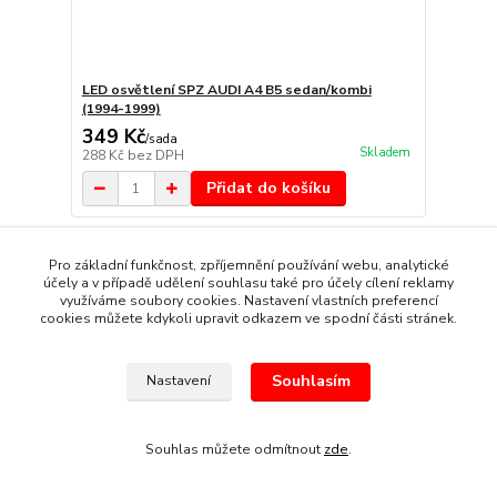
LED osvětlení SPZ AUDI A4 B5 sedan/kombi
(1994-1999)
349 Kč
/
sada
Skladem
288 Kč
bez DPH
Přidat do košíku
Pro základní funkčnost, zpříjemnění používání webu, analytické
účely a v případě udělení souhlasu také pro účely cílení reklamy
využíváme soubory cookies. Nastavení vlastních preferencí
cookies můžete kdykoli upravit odkazem ve spodní části stránek.
Souhlasím
Nastavení
Souhlas můžete odmítnout
zde
.