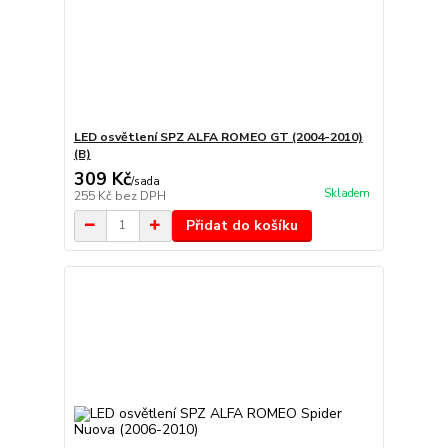
LED osvětlení SPZ ALFA ROMEO GT (2004-2010)
(B)
309 Kč
/
sada
Skladem
255 Kč
bez DPH
Přidat do košíku