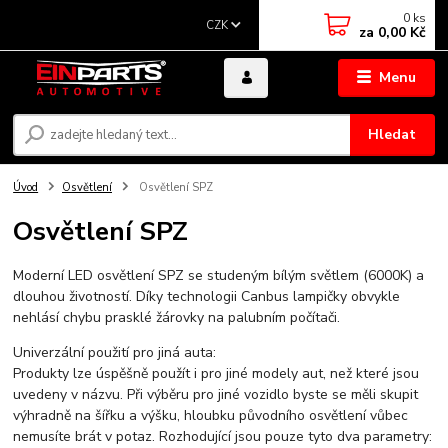
0
ks
CZK
za
0,00 Kč
Menu
Hledat
Úvod
Osvětlení
Osvětlení SPZ
Osvětlení SPZ
Moderní LED osvětlení SPZ se studeným bílým světlem (6000K) a
dlouhou životností. Díky technologii Canbus lampičky obvykle
nehlásí chybu prasklé žárovky na palubním počítači.
Univerzální použití pro jiná auta:
Produkty lze úspěšně použít i pro jiné modely aut, než které jsou
uvedeny v názvu. Při výběru pro jiné vozidlo byste se měli skupit
výhradně na šířku a výšku, hloubku původního osvětlení vůbec
nemusíte brát v potaz. Rozhodující jsou pouze tyto dva parametry: