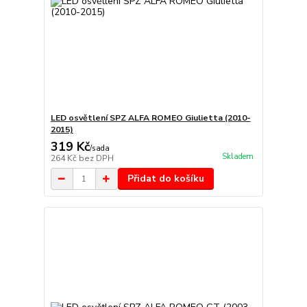
LED osvětlení SPZ ALFA ROMEO Giulietta (2010-
2015)
319 Kč
/
sada
Skladem
264 Kč
bez DPH
Přidat do košíku