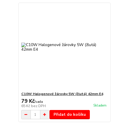
C10W Halogenové žárovky 5W (žlutá) 42mm E4
79 Kč
/
sada
Skladem
65 Kč
bez DPH
Přidat do košíku