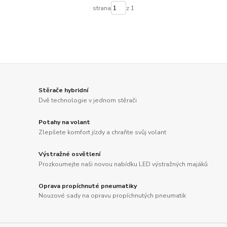
strana
z 1
Stěrače hybridní
Dvě technologie v jednom stěrači
Potahy na volant
Zlepšete komfort jízdy a chraňte svůj volant
Výstražné osvětlení
Prozkoumejte naši novou nabídku LED výstražných majáků
Oprava propíchnuté pneumatiky
Nouzové sady na opravu propíchnutých pneumatik