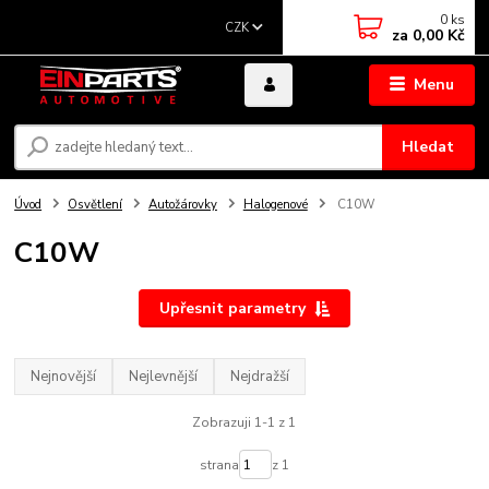
0
ks
CZK
za
0,00 Kč
Menu
Hledat
Úvod
Osvětlení
Autožárovky
Halogenové
C10W
C10W
Upřesnit parametry
Nejnovější
Nejlevnější
Nejdražší
Zobrazuji 1-1 z 1
strana
z 1