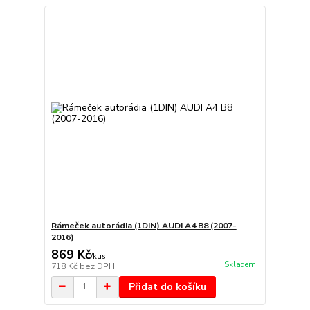
Rámeček autorádia (1DIN) AUDI A4 B8 (2007-
2016)
869 Kč
/
kus
Skladem
718 Kč
bez DPH
Přidat do košíku