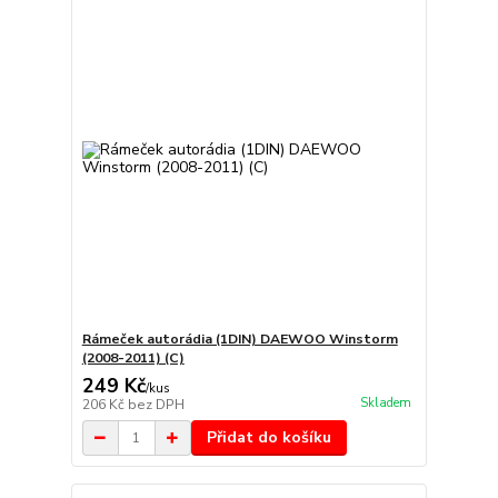
Rámeček autorádia (1DIN) DAEWOO Winstorm
(2008-2011) (C)
249 Kč
/
kus
Skladem
206 Kč
bez DPH
Přidat do košíku