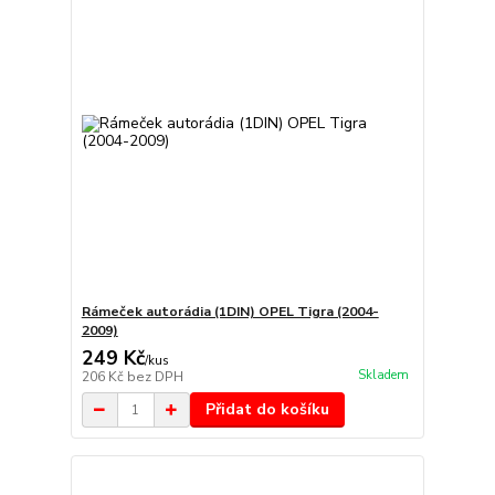
Rámeček autorádia (1DIN) OPEL Tigra (2004-
2009)
249 Kč
/
kus
Skladem
206 Kč
bez DPH
Přidat do košíku