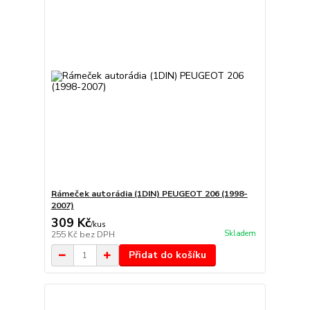
Rámeček autorádia (1DIN) PEUGEOT 206 (1998-
2007)
309 Kč
/
kus
Skladem
255 Kč
bez DPH
Přidat do košíku