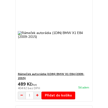
Rámeček autorádia (1DIN) BMW X1 E84 (2009-
2015)
489 Kč
/
kus
Skladem
404 Kč
bez DPH
Přidat do košíku