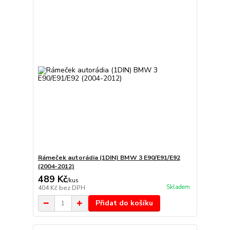
Rámeček autorádia (1DIN) BMW 3 E90/E91/E92
(2004-2012)
489 Kč
/
kus
Skladem
404 Kč
bez DPH
Přidat do košíku