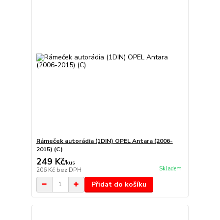
Rámeček autorádia (1DIN) OPEL Antara (2006-
2015) (C)
249 Kč
/
kus
Skladem
206 Kč
bez DPH
Přidat do košíku