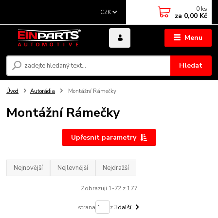
0
ks
CZK
za
0,00 Kč
Menu
Hledat
Úvod
Autorádia
Montážní Rámečky
Montážní Rámečky
Upřesnit parametry
Nejnovější
Nejlevnější
Nejdražší
Zobrazuji 1-72 z 177
strana
z 3
další