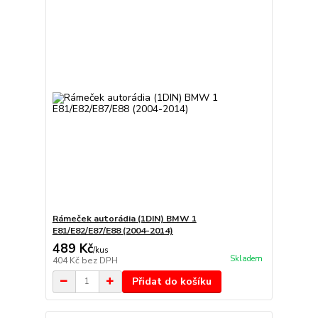
Rámeček autorádia (1DIN) BMW 1
E81/E82/E87/E88 (2004-2014)
489 Kč
/
kus
Skladem
404 Kč
bez DPH
Přidat do košíku