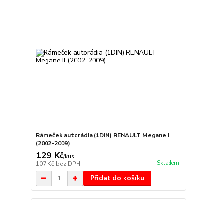
Rámeček autorádia (1DIN) RENAULT Megane II
(2002-2009)
129 Kč
/
kus
Skladem
107 Kč
bez DPH
Přidat do košíku