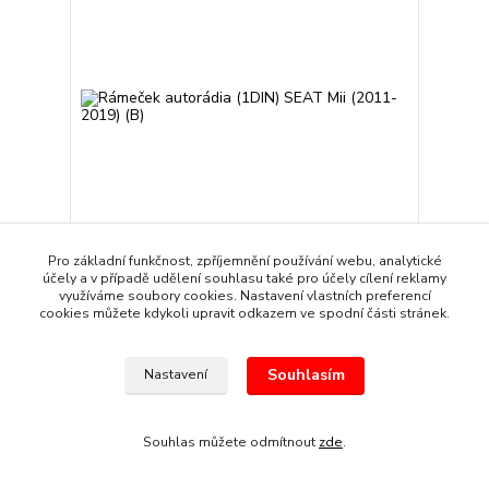
Pro základní funkčnost, zpříjemnění používání webu, analytické
účely a v případě udělení souhlasu také pro účely cílení reklamy
Rámeček autorádia (1DIN) SEAT Mii (2011-2019)
využíváme soubory cookies. Nastavení vlastních preferencí
(B)
cookies můžete kdykoli upravit odkazem ve spodní části stránek.
919 Kč
/
kus
Skladem
760 Kč
bez DPH
Souhlasím
Nastavení
Přidat do košíku
Souhlas můžete odmítnout
zde
.