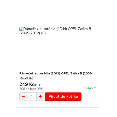
Rámeček autorádia (1DIN) OPEL Zafira B (2005-
2012) (C)
249 Kč
/
kus
Skladem
206 Kč
bez DPH
Přidat do košíku