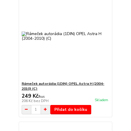
Rámeček autorádia (1DIN) OPEL Astra H (2004-
2010) (C)
249 Kč
/
kus
Skladem
206 Kč
bez DPH
Přidat do košíku