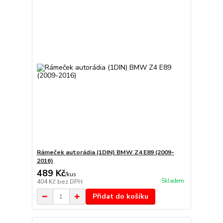
Rámeček autorádia (1DIN) BMW Z4 E89 (2009-
2016)
489 Kč
/
kus
Skladem
404 Kč
bez DPH
Přidat do košíku