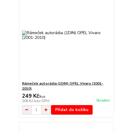
Rámeček autorádia (1DIN) OPEL Vivaro (2001-
2010)
249 Kč
/
kus
Skladem
206 Kč
bez DPH
Přidat do košíku