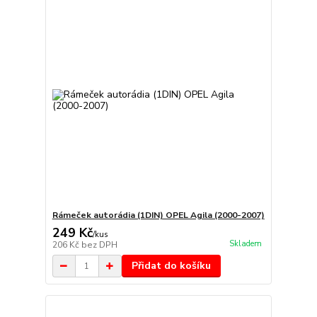
Rámeček autorádia (1DIN) OPEL Agila (2000-2007)
249 Kč
/
kus
Skladem
206 Kč
bez DPH
Přidat do košíku