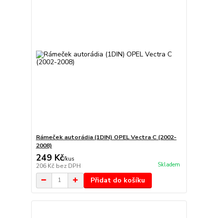
Rámeček autorádia (1DIN) OPEL Vectra C (2002-
2008)
249 Kč
/
kus
Skladem
206 Kč
bez DPH
Přidat do košíku