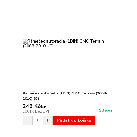
Rámeček autorádia (1DIN) GMC Terrain (2008-
2010) (C)
249 Kč
/
kus
Skladem
206 Kč
bez DPH
Přidat do košíku