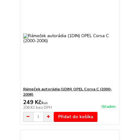
Rámeček autorádia (1DIN) OPEL Corsa C (2000-
2006)
249 Kč
/
kus
Skladem
206 Kč
bez DPH
Přidat do košíku