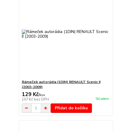
Rámeček autorádia (1DIN) RENAULT Scenic II
(2003-2009)
129 Kč
/
kus
Skladem
107 Kč
bez DPH
Přidat do košíku