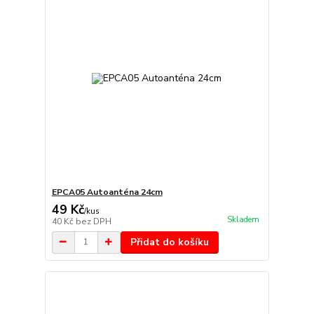
EPCA05 Autoanténa 24cm
49 Kč
/
kus
Skladem
40 Kč
bez DPH
Přidat do košíku