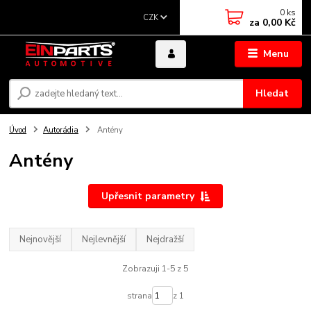
0
ks
CZK
za
0,00 Kč
Menu
Hledat
Úvod
Autorádia
Antény
Antény
Upřesnit parametry
Nejnovější
Nejlevnější
Nejdražší
Zobrazuji 1-5 z 5
strana
z 1