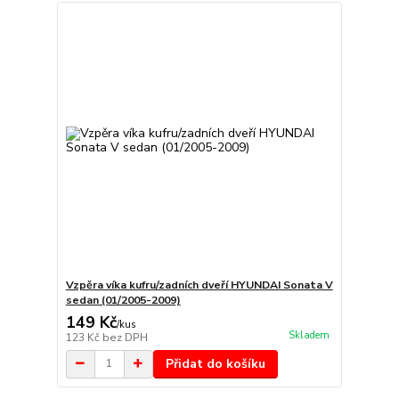
Vzpěra víka kufru/zadních dveří HYUNDAI Sonata V
sedan (01/2005-2009)
149 Kč
/
kus
Skladem
123 Kč
bez DPH
Přidat do košíku