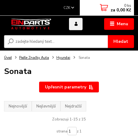
0
ks
CZK
za
0,00 Kč
Menu
Hledat
Úvod
Podle Značky Auta
Hyundai
Sonata
Sonata
Upřesnit parametry
Nejnovější
Nejlevnější
Nejdražší
Zobrazuji 1-15 z 15
strana
z 1