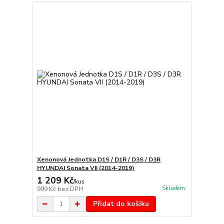
Xenonová Jednotka D1S / D1R / D3S / D3R
HYUNDAI Sonata VII (2014-2019)
1 209 Kč
/
kus
Skladem
999 Kč
bez DPH
Přidat do košíku