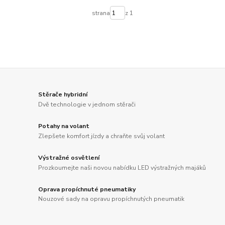
strana
z 1
Stěrače hybridní
Dvě technologie v jednom stěrači
Potahy na volant
Zlepšete komfort jízdy a chraňte svůj volant
Výstražné osvětlení
Prozkoumejte naši novou nabídku LED výstražných majáků
Oprava propíchnuté pneumatiky
Nouzové sady na opravu propíchnutých pneumatik