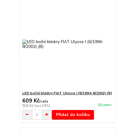
LED boční blinkry FIAT Ulysse I (6/1994-8/2002) (B)
609 Kč
/
sada
Skladem
503 Kč
bez DPH
Přidat do košíku