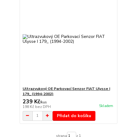
Ultrazvukový OE Parkovací Senzor FIAT Ulysse I
179_ (1994-2002)
239 Kč
/
kus
Skladem
198 Kč
bez DPH
Přidat do košíku
strana
z 1