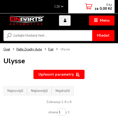
0
ks
CZK
za
0,00 Kč
Menu
Hledat
Úvod
Podle Značky Auta
Fiat
Ulysse
Ulysse
Upřesnit parametry
Nejnovější
Nejlevnější
Nejdražší
Zobrazuji 1-6 z 6
strana
z 1