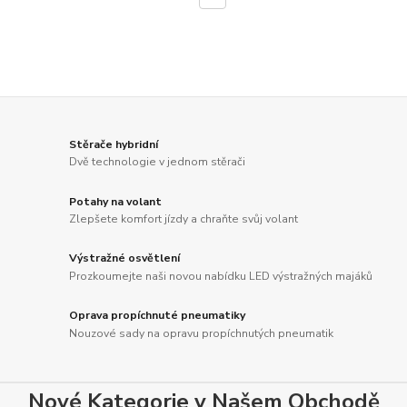
Stěrače hybridní
Dvě technologie v jednom stěrači
Potahy na volant
Zlepšete komfort jízdy a chraňte svůj volant
Výstražné osvětlení
Prozkoumejte naši novou nabídku LED výstražných majáků
Oprava propíchnuté pneumatiky
Nouzové sady na opravu propíchnutých pneumatik
Nové Kategorie v Našem Obchodě