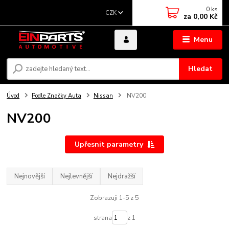
0
ks
CZK
za
0,00 Kč
Menu
Hledat
Úvod
Podle Značky Auta
Nissan
NV200
NV200
Upřesnit parametry
Nejnovější
Nejlevnější
Nejdražší
Zobrazuji 1-5 z 5
strana
z 1