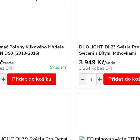
mač Polohy Klikového Hřídele
DUOLIGHT DL23 Světla Pro
N DS3 (2010-2016)
Svícení s Bílými Mlhovkami
č
3 949 Kč
/
sada
/
sada
Skladem
ez DPH
3 264 Kč
bez DPH
Přidat do košíku
Přidat do ko