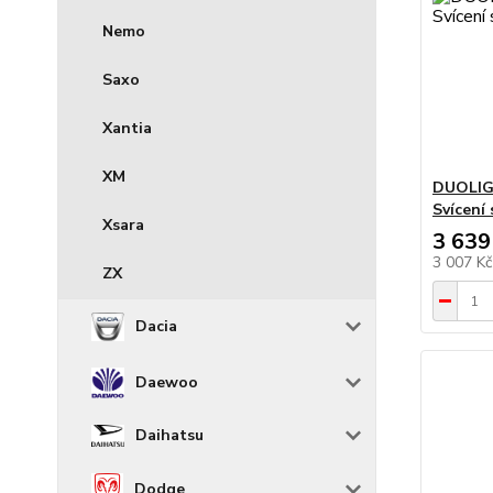
Nemo
Saxo
Xantia
XM
DUOLIG
Svícení
Xsara
3 639
3 007 K
ZX
Dacia
Daewoo
Daihatsu
Dodge