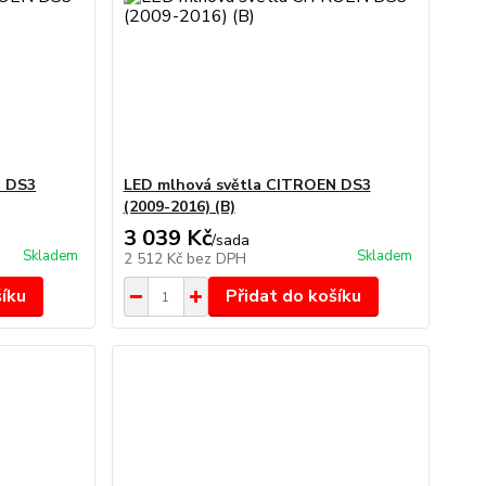
N DS3
LED mlhová světla CITROEN DS3
(2009-2016) (B)
3 039 Kč
/
sada
Skladem
Skladem
2 512 Kč
bez DPH
šíku
Přidat do košíku