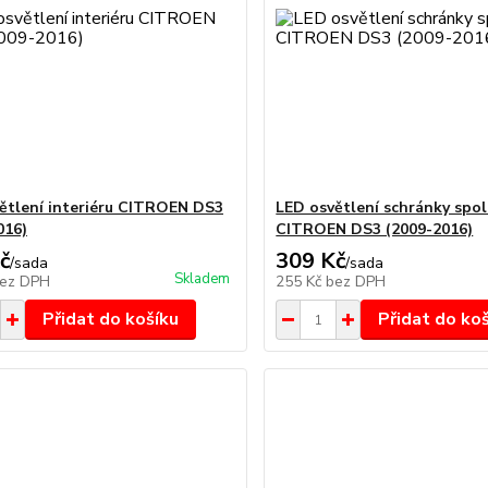
ětlení interiéru CITROEN DS3
LED osvětlení schránky spol
016)
CITROEN DS3 (2009-2016)
č
309 Kč
/
sada
/
sada
Skladem
ez DPH
255 Kč
bez DPH
Přidat do košíku
Přidat do ko