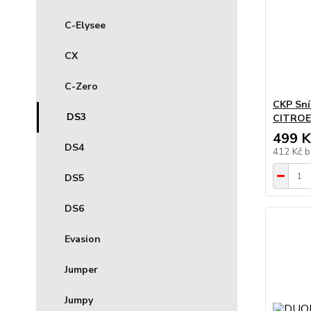
C-Elysee
CX
C-Zero
CKP Sní
DS3
CITROE
499 K
DS4
412 Kč
b
DS5
DS6
Evasion
Jumper
Jumpy