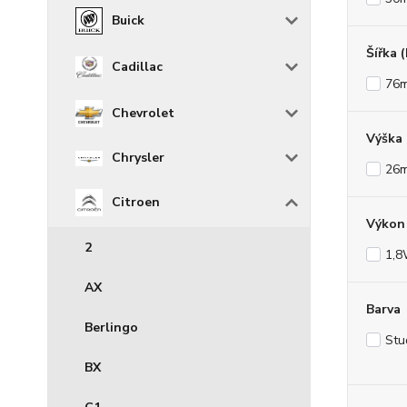
Buick
Šířka 
Cadillac
76
Chevrolet
Výška
Chrysler
26
Citroen
Výkon 
2
1,
AX
Barva
Berlingo
Stu
BX