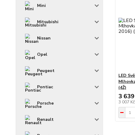
Mini
Mitsubishi
Nissan
Opel
Peugeot
LED Svě
Mlhovka
Pontiac
(4Ž)
3 639
3 007 K
Porsche
Renault