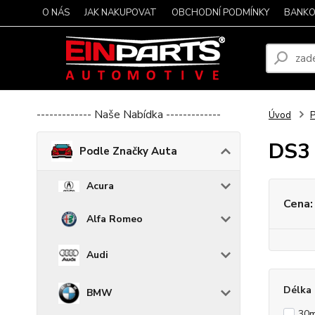
O NÁS
JAK NAKUPOVAT
OBCHODNÍ PODMÍNKY
BANKO
------------- Naše Nabídka -------------
Úvod
P
DS3
Podle Značky Auta
Acura
Cena:
Alfa Romeo
Audi
Délka 
BMW
30