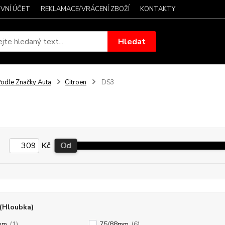
VNÍ ÚČET
REKLAMACE/VRÁCENÍ ZBOŽÍ
KONTAKTY
Hledat
odle Značky Auta
Citroen
DS3
Kč
Od
(Hloubka)
mm
(1)
75/88mm
(6)