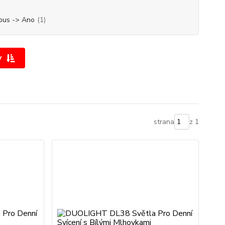
bus -> Ano
(1)
y
strana
z 1