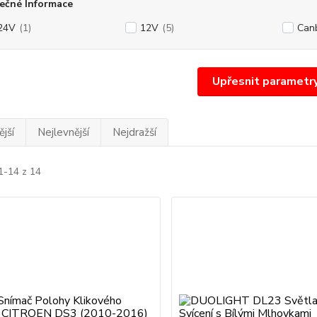
ečné Informace
24V
(1)
12V
(5)
Can
Upřesnit parametr
jší
Nejlevnější
Nejdražší
1-14 z 14