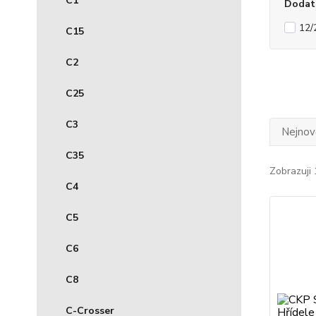
C1
Dodat
12/
C15
C2
C25
C3
Nejnově
C35
Zobrazuji 
C4
C5
C6
C8
C-Crosser