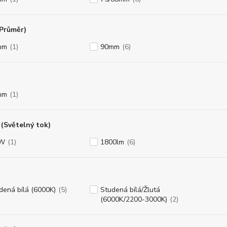
(Průměr)
mm
(1)
90mm
(6)
mm
(1)
(Světelný tok)
8W
(1)
1800lm
(6)
dená bílá (6000K)
(5)
Studená bílá/Žlutá
(6000K/2200-3000K)
(2)