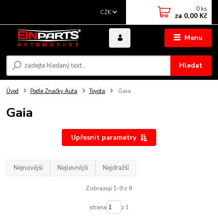
0
ks
CZK
za
0,00 Kč
Menu
Hledat
Úvod
Podle Značky Auta
Toyota
Gaia
Gaia
Upřesnit parametry
Nejnovější
Nejlevnější
Nejdražší
Zobrazuji 1-9 z 9
strana
z 1