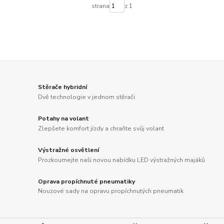
strana
z 1
Stěrače hybridní
Dvě technologie v jednom stěrači
Potahy na volant
Zlepšete komfort jízdy a chraňte svůj volant
Výstražné osvětlení
Prozkoumejte naši novou nabídku LED výstražných majáků
Oprava propíchnuté pneumatiky
Nouzové sady na opravu propíchnutých pneumatik