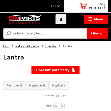
0
ks
CZK
za
0,00 Kč
Menu
Hledat
Úvod
Podle Značky Auta
Hyundai
Lantra
Lantra
Upřesnit parametry
Nejnovější
Nejlevnější
Nejdražší
Zobrazuji 1-2 z 2
strana
z 1