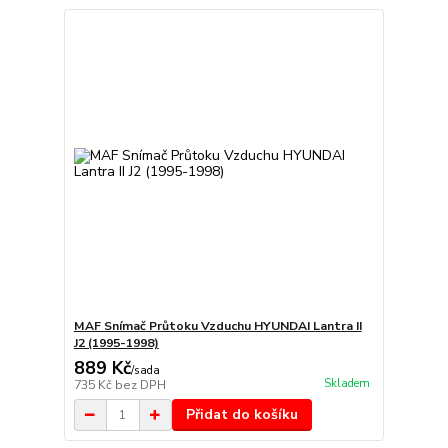
MAF Snímač Průtoku Vzduchu HYUNDAI Lantra II
J2 (1995-1998)
889 Kč
/
sada
Skladem
735 Kč
bez DPH
Přidat do košíku