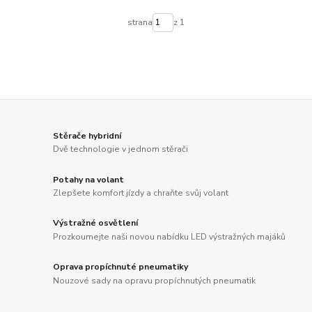
strana
z 1
Stěrače hybridní
Dvě technologie v jednom stěrači
Potahy na volant
Zlepšete komfort jízdy a chraňte svůj volant
Výstražné osvětlení
Prozkoumejte naši novou nabídku LED výstražných majáků
Oprava propíchnuté pneumatiky
Nouzové sady na opravu propíchnutých pneumatik