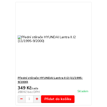
Přední stěrače HYUNDAI Lantra II J2 (11/1995-
9/2000)
349 Kč
/
sada
Skladem
288 Kč
bez DPH
Přidat do košíku