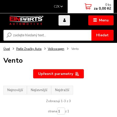
0
ks
CZK
za
0,00 Kč
Menu
Hledat
Úvod
Podle Značky Auta
Volkswagen
Vento
Vento
Upřesnit parametry
Nejnovější
Nejlevnější
Nejdražší
Zobrazuji 1-3 z 3
strana
z 1