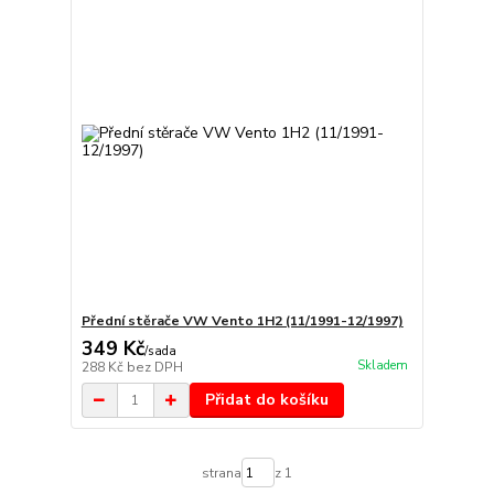
Přední stěrače VW Vento 1H2 (11/1991-12/1997)
349 Kč
/
sada
Skladem
288 Kč
bez DPH
Přidat do košíku
strana
z 1