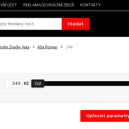
VNÍ ÚČET
REKLAMACE/VRÁCENÍ ZBOŽÍ
KONTAKTY
Hledat
odle Značky Auta
Alfa Romeo
146
Kč
Od
Upřesnit parametr