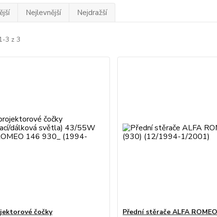
jší
Nejlevnější
Nejdražší
1-3 z 3
jektorové čočky
Přední stěrače ALFA ROMEO 