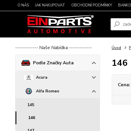
O NÁS
JAK NAKUPOVAT
OBCHODNÍ PODMÍNKY
BANKO
------------- Naše Nabídka -------------
Úvod
P
146
Podle Značky Auta
Acura
Cena:
Alfa Romeo
145
146
147