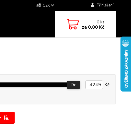
Přihlášení
CZK
0
ks
za
0,00 Kč
Do
Kč
y