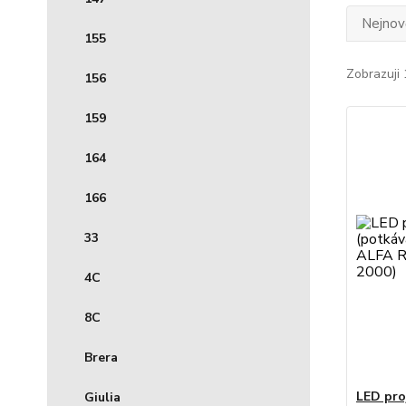
Nejnově
155
Zobrazuji 
156
159
164
166
33
4C
8C
Brera
LED pro
Giulia