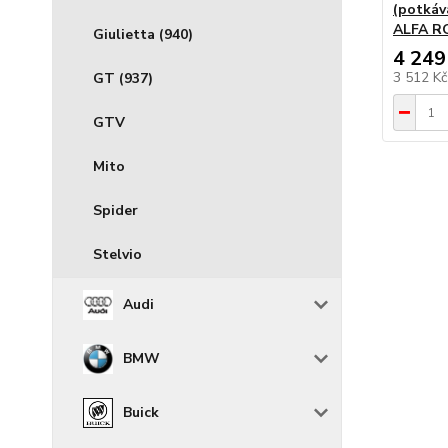
(potkáv
ALFA RO
Giulietta (940)
4 249
3 512 K
GT (937)
GTV
Mito
Spider
Stelvio
Audi
BMW
Buick