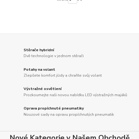
Stěrače hybridní
Dvě technologie v jednom stěrači
Potahy na volant
Zlepšete komfort jízdy a chraňte svůj volant
Výstražné osvětlení
Prozkoumejte naši novou nabídku LED výstražných majáků
Oprava propíchnuté pneumatiky
Nouzové sady na opravu propíchnutých pneumatik
Nové Kategorie v Našem Obchodě