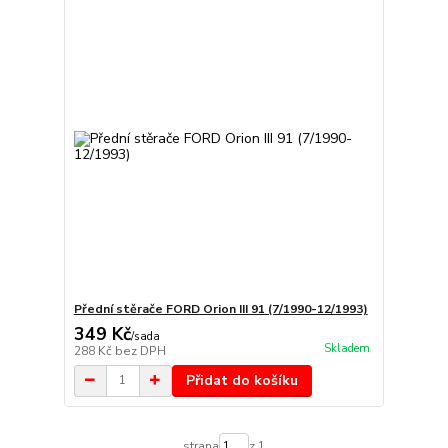
Přední stěrače FORD Orion III 91 (7/1990-12/1993)
349 Kč
/
sada
Skladem
288 Kč
bez DPH
Přidat do košíku
strana
z 1