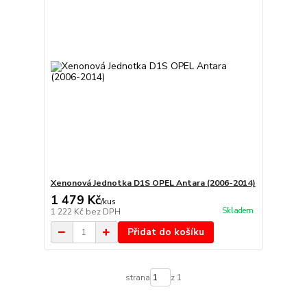
Xenonová Jednotka D1S OPEL Antara (2006-2014)
1 479 Kč
/
kus
Skladem
1 222 Kč
bez DPH
Přidat do košíku
strana
z 1