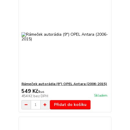
Rámeček autorádia (9") OPEL Antara (2006-2015)
549 Kč
/
kus
Skladem
454 Kč
bez DPH
Přidat do košíku