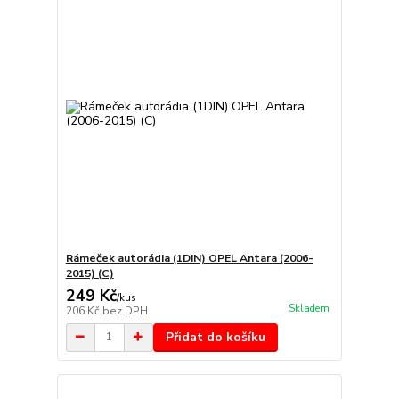
Rámeček autorádia (1DIN) OPEL Antara (2006-
2015) (C)
249 Kč
/
kus
Skladem
206 Kč
bez DPH
Přidat do košíku