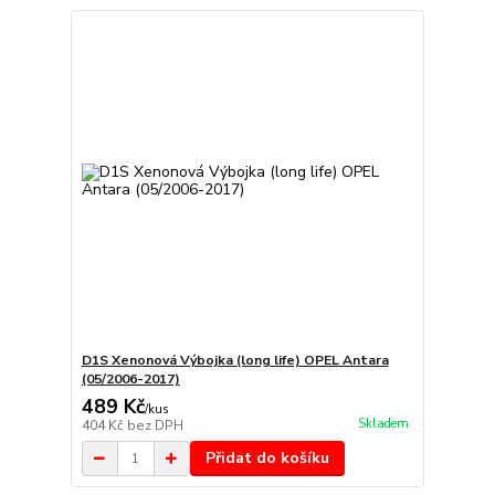
D1S Xenonová Výbojka (long life) OPEL Antara
(05/2006-2017)
489 Kč
/
kus
Skladem
404 Kč
bez DPH
Přidat do košíku