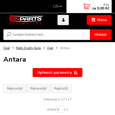
0
ks
CZK
za
0,00 Kč
Menu
Hledat
Úvod
Podle Značky Auta
Opel
Antara
Antara
Upřesnit parametry
Nejnovější
Nejlevnější
Nejdražší
Zobrazuji 1-17 z 17
strana
z 1