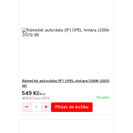
Rámeček autorádia (9") OPEL Antara (2006-2015)
(B)
549 Kč
/
kus
Skladem
454 Kč
bez DPH
Přidat do košíku