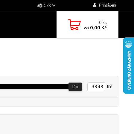
Přihlášení
CZK
0
ks
za
0,00 Kč
Do
Kč