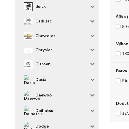
Buick
Šířka 
Cadillac
90
Chevrolet
Výkon 
Chrysler
180
Citroen
Barva
Dacia
Stu
Daewoo
Dodat
Daihatsu
12/
Dodge