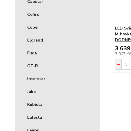
Cabstar
Cefiro
Cube
LED Svě
Mlhovka
DODNES
Elgrand
3 639
Fuga
3 007 K
GT-R
Interstar
Juke
Kubistar
Lafesta
Laurel