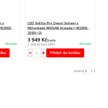
í s
LED Světla Pro Denní Svícení s
8/2003-
Mlhovkami NISSAN Armada I (8/2003-
2015) (2)
3 949 Kč
/
sada
Skladem
Skladem
3 264 Kč
bez DPH
šíku
Přidat do košíku
strana
z 1