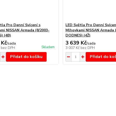
tla Pro Denní Svícení s
LED Světla Pro Denní Svícen
mi NISSAN Armada (8/2003-
Mlhovkami NISSAN Armada (
) (4B)
DODNES) (4Ž)
 Kč
3 639 Kč
/
sada
/
sada
Skladem
č
bez DPH
3 007 Kč
bez DPH
Přidat do košíku
Přidat do ko