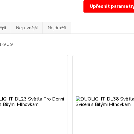
Upřesnit parametr
jší
Nejlevnější
Nejdražší
1-9 z 9