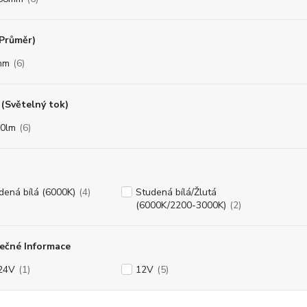
(Průměr)
mm
(6)
(Světelný tok)
0lm
(6)
dená bílá (6000K)
(4)
Studená bílá/Žlutá
(6000K/2200-3000K)
(2)
ečné Informace
24V
(1)
12V
(5)