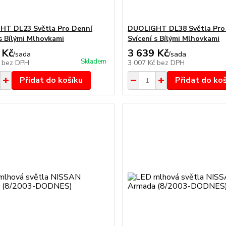
HT DL23 Světla Pro Denní
DUOLIGHT DL38 Světla Pro
 s Bílými Mlhovkami
Svícení s Bílými Mlhovkami
 Kč
3 639 Kč
/
sada
/
sada
Skladem
č
bez DPH
3 007 Kč
bez DPH
Přidat do košíku
Přidat do ko