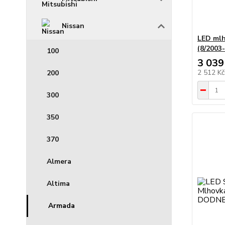
Nissan
LED mlh
(8/200
100
3 039
2 512 K
200
300
350
370
Almera
Altima
Armada