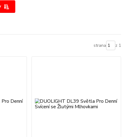
y
strana
z 1