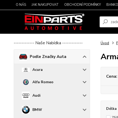
O NÁS
JAK NAKUPOVAT
OBCHODNÍ PODMÍNKY
BANKO
------------- Naše Nabídka -------------
Úvod
P
Arm
Podle Značky Auta
Acura
Cena:
Alfa Romeo
Audi
Délka 
BMW
75