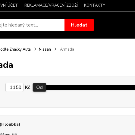
VNÍ ÚČET
REKLAMACE/VRÁCENÍ ZBOŽÍ
KONTAKTY
Hledat
odle Značky Auta
Nissan
Armada
ada
Kč
Od
(Hloubka)
/88mm
(6)