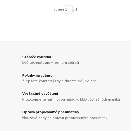
strana
z 1
Stěrače hybridní
Dvě technologie v jednom stěrači
Potahy na volant
Zlepšete komfort jízdy a chraňte svůj volant
Výstražné osvětlení
Prozkoumejte naši novou nabídku LED výstražných majáků
Oprava propíchnuté pneumatiky
Nouzové sady na opravu propíchnutých pneumatik