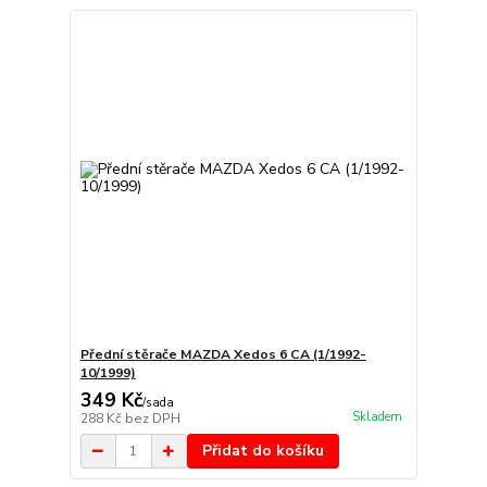
Přední stěrače MAZDA Xedos 6 CA (1/1992-
10/1999)
349 Kč
/
sada
Skladem
288 Kč
bez DPH
Přidat do košíku