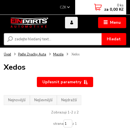
0
ks
CZK
za
0,00 Kč
Menu
Hledat
Úvod
Podle Značky Auta
Mazda
Xedos
Xedos
Upřesnit parametry
Nejnovější
Nejlevnější
Nejdražší
Zobrazuji 1-2 z 2
strana
z 1