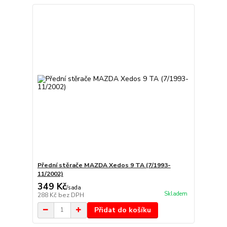
Přední stěrače MAZDA Xedos 9 TA (7/1993-
11/2002)
349 Kč
/
sada
Skladem
288 Kč
bez DPH
Přidat do košíku