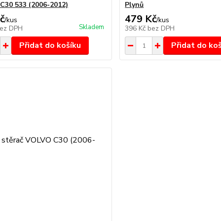
30 533 (2006-2012)
Plynů
č
479 Kč
/
kus
/
kus
Skladem
ez DPH
396 Kč
bez DPH
Přidat do košíku
Přidat do ko