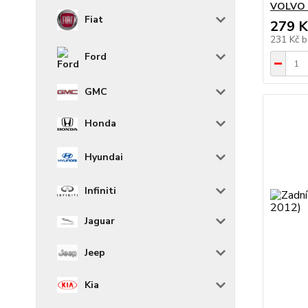
VOLVO C
Fiat
279 K
231 Kč
b
Ford
GMC
Honda
Hyundai
Infiniti
Jaguar
Jeep
Kia