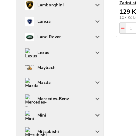
Zadní s
Lamborghini
129 K
107 Kč
b
Lancia
Land Rover
Lexus
Maybach
Mazda
Mercedes-Benz
Mini
Mitsubishi