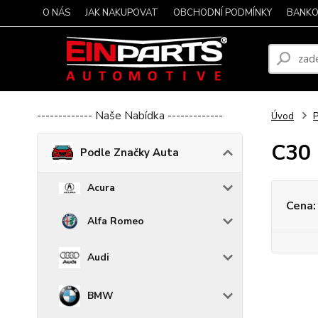
O NÁS
JAK NAKUPOVAT
OBCHODNÍ PODMÍNKY
BANKO
------------- Naše Nabídka -------------
Úvod
P
C30
Podle Značky Auta
Acura
Cena:
Alfa Romeo
Audi
BMW