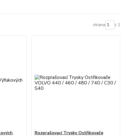
strana
z 1
kových
Rozprašovací Trysky Ostřikovače