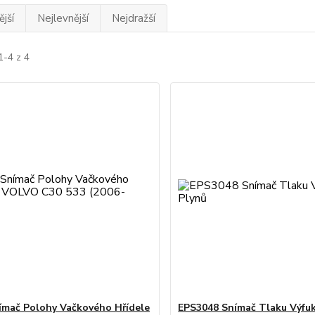
jší
Nejlevnější
Nejdražší
1-4 z 4
mač Polohy Vačkového Hřídele
EPS3048 Snímač Tlaku Výfu