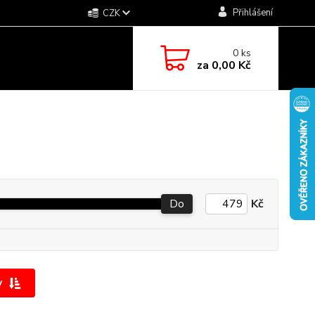
Přihlášení
CZK
0
ks
za
0,00 Kč
Do
Kč
y