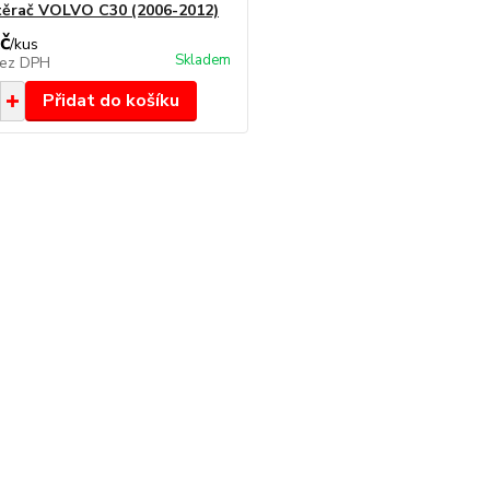
těrač VOLVO C30 (2006-2012)
č
/
kus
Skladem
ez DPH
Přidat do košíku