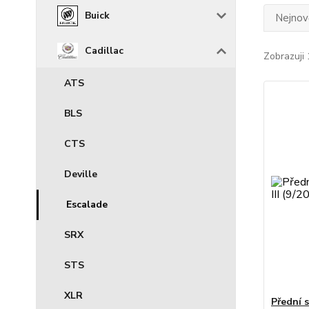
Buick
Nejnově
Cadillac
Zobrazuji 
ATS
BLS
CTS
Deville
Escalade
SRX
STS
XLR
Přední 