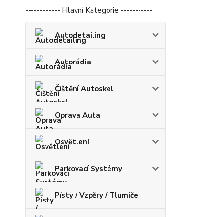
------------ Hlavní Kategorie -----------
Autodetailing
Autorádia
Čištění Autoskel
Oprava Auta
Osvětlení
Parkovací Systémy
Písty / Vzpěry / Tlumiče