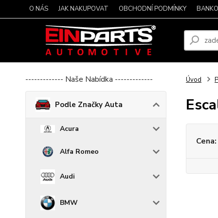
O NÁS
JAK NAKUPOVAT
OBCHODNÍ PODMÍNKY
BANKO
------------- Naše Nabídka -------------
Úvod
P
Esca
Podle Značky Auta
Acura
Cena:
Alfa Romeo
Audi
BMW