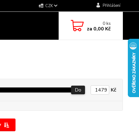
Přihlášení
CZK
0
ks
za
0,00 Kč
Do
Kč
y