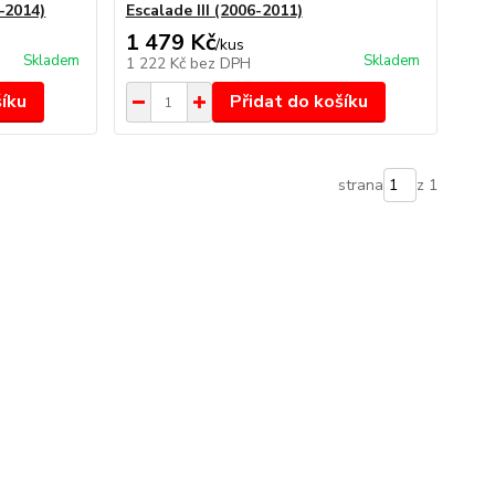
–2014)
Escalade III (2006-2011)
1 479 Kč
/
kus
Skladem
Skladem
1 222 Kč
bez DPH
šíku
Přidat do košíku
strana
z 1