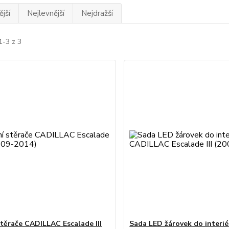
jší
Nejlevnější
Nejdražší
1-3 z 3
stěrače CADILLAC Escalade III
Sada LED žárovek do interié