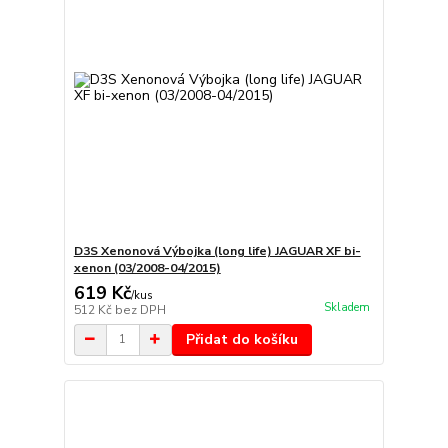
D3S Xenonová Výbojka (long life) JAGUAR XF bi-
xenon (03/2008-04/2015)
619 Kč
/
kus
Skladem
512 Kč
bez DPH
Přidat do košíku