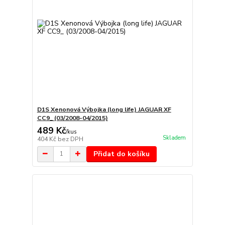
D1S Xenonová Výbojka (long life) JAGUAR XF
CC9_ (03/2008-04/2015)
489 Kč
/
kus
Skladem
404 Kč
bez DPH
Přidat do košíku