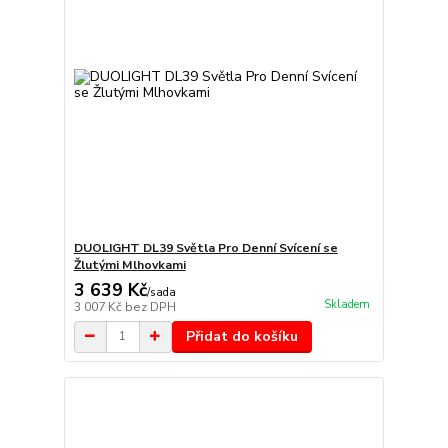
DUOLIGHT DL39 Světla Pro Denní Svícení se
Žlutými Mlhovkami
3 639 Kč
/
sada
Skladem
3 007 Kč
bez DPH
Přidat do košíku