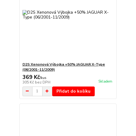
D2S Xenonová Výbojka +50% JAGUAR X-Type
(06/2001-11/2009)
369 Kč
/
kus
Skladem
305 Kč
bez DPH
Přidat do košíku