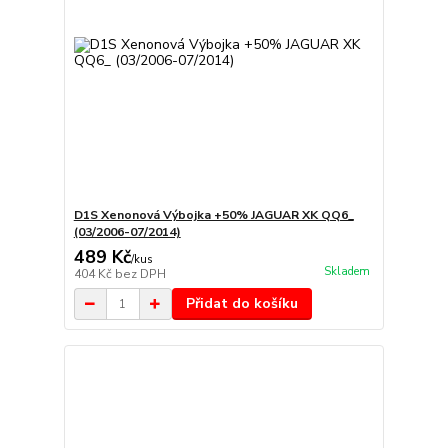
D1S Xenonová Výbojka +50% JAGUAR XK QQ6_
(03/2006-07/2014)
489 Kč
/
kus
Skladem
404 Kč
bez DPH
Přidat do košíku