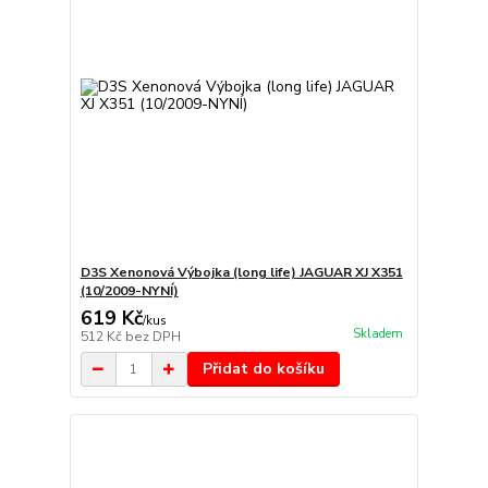
D3S Xenonová Výbojka (long life) JAGUAR XJ X351
(10/2009-NYNÍ)
619 Kč
/
kus
Skladem
512 Kč
bez DPH
Přidat do košíku