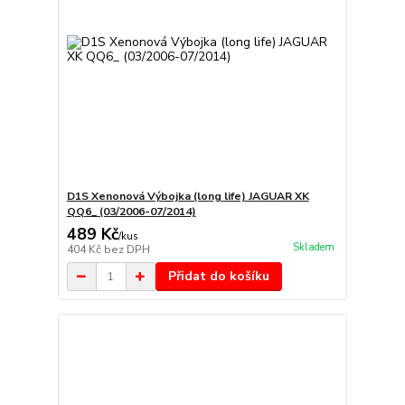
D1S Xenonová Výbojka (long life) JAGUAR XK
QQ6_ (03/2006-07/2014)
489 Kč
/
kus
Skladem
404 Kč
bez DPH
Přidat do košíku