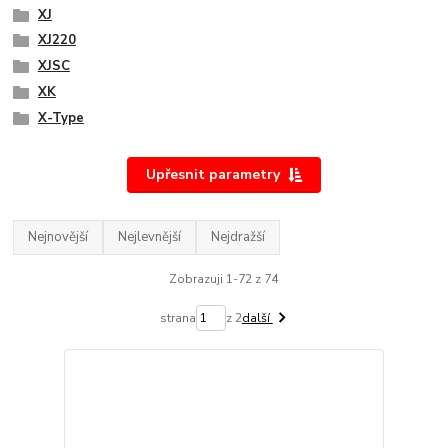
XJ
XJ220
XJSC
XK
X-Type
Upřesnit parametry
Nejnovější
Nejlevnější
Nejdražší
Zobrazuji 1-72 z 74
strana
z 2
další