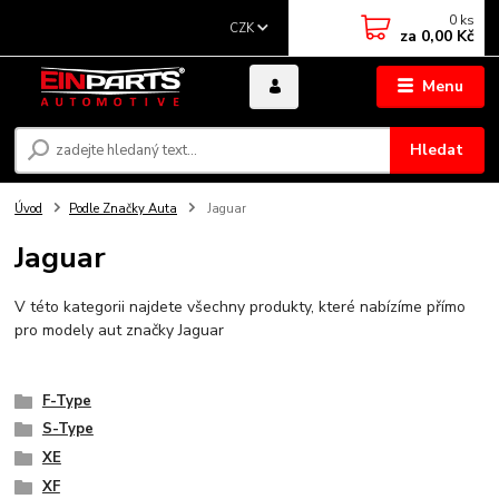
0
ks
CZK
za
0,00 Kč
Menu
Hledat
Úvod
Podle Značky Auta
Jaguar
Jaguar
V této kategorii najdete všechny produkty, které nabízíme přímo
pro modely aut značky Jaguar
F-Type
S-Type
XE
XF