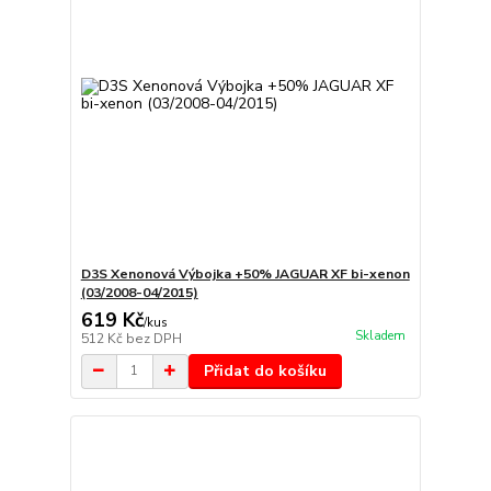
D3S Xenonová Výbojka +50% JAGUAR XF bi-xenon
(03/2008-04/2015)
619 Kč
/
kus
Skladem
512 Kč
bez DPH
Přidat do košíku