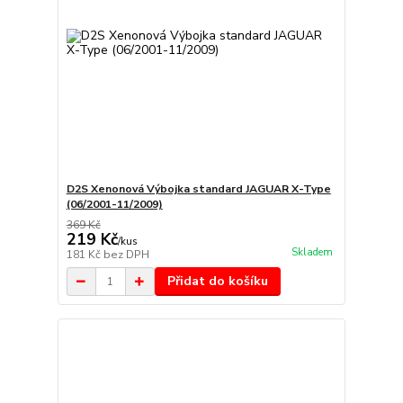
D2S Xenonová Výbojka standard JAGUAR X-Type
(06/2001-11/2009)
369 Kč
219 Kč
/
kus
Skladem
181 Kč
bez DPH
Přidat do košíku