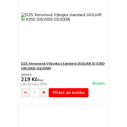
D2S Xenonová Výbojka standard JAGUAR XJ X350
(05/2003-03/2009)
369 Kč
219 Kč
/
kus
Skladem
181 Kč
bez DPH
Přidat do košíku