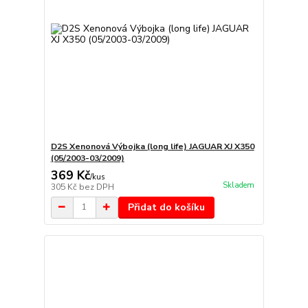
D2S Xenonová Výbojka (long life) JAGUAR XJ X350
(05/2003-03/2009)
369 Kč
/
kus
Skladem
305 Kč
bez DPH
Přidat do košíku