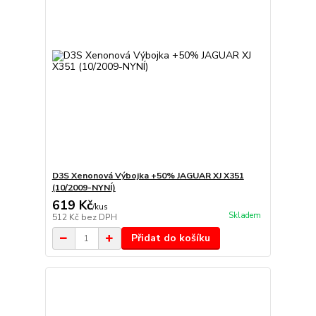
D3S Xenonová Výbojka +50% JAGUAR XJ X351
(10/2009-NYNÍ)
619 Kč
/
kus
Skladem
512 Kč
bez DPH
Přidat do košíku