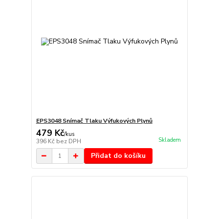
EPS3048 Snímač Tlaku Výfukových Plynů
479 Kč
/
kus
Skladem
396 Kč
bez DPH
Přidat do košíku