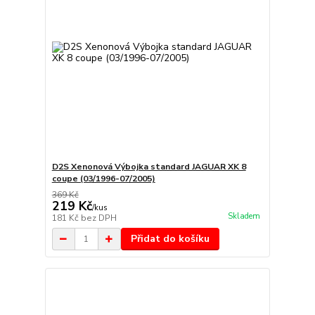
D2S Xenonová Výbojka standard JAGUAR XK 8
coupe (03/1996-07/2005)
369 Kč
219 Kč
/
kus
Skladem
181 Kč
bez DPH
Přidat do košíku