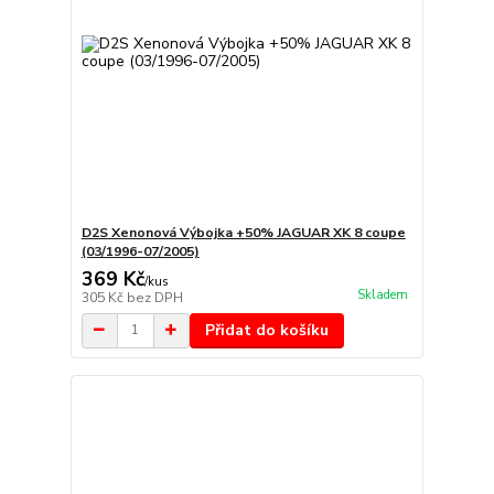
D2S Xenonová Výbojka +50% JAGUAR XK 8 coupe
(03/1996-07/2005)
369 Kč
/
kus
Skladem
305 Kč
bez DPH
Přidat do košíku