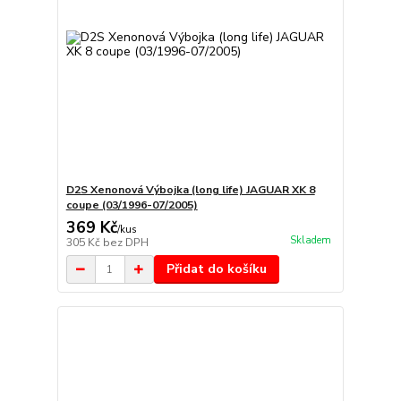
D2S Xenonová Výbojka (long life) JAGUAR XK 8
coupe (03/1996-07/2005)
369 Kč
/
kus
Skladem
305 Kč
bez DPH
Přidat do košíku