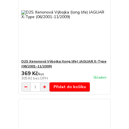
D2S Xenonová Výbojka (long life) JAGUAR X-Type
(06/2001-11/2009)
369 Kč
/
kus
Skladem
305 Kč
bez DPH
Přidat do košíku