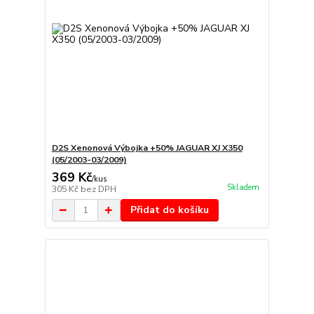
D2S Xenonová Výbojka +50% JAGUAR XJ X350
(05/2003-03/2009)
369 Kč
/
kus
Skladem
305 Kč
bez DPH
Přidat do košíku