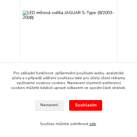
LED mlhová světla JAGUAR S-Type (8/2003-2008)
3 039 Kč
Pro základní funkčnost, zpříjemnění používání webu, analytické
/
sada
Skladem
2 512 Kč
bez DPH
účely a v případě udělení souhlasu také pro účely cílení reklamy
využíváme soubory cookies. Nastavení vlastních preferencí
Přidat do košíku
cookies můžete kdykoli upravit odkazem ve spodní části stránek.
Souhlasím
Nastavení
Souhlas můžete odmítnout
zde
.