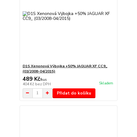
D1S Xenonová Výbojka +50% JAGUAR XF CC9_
(03/2008-04/2015)
489 Kč
/
kus
Skladem
404 Kč
bez DPH
Přidat do košíku